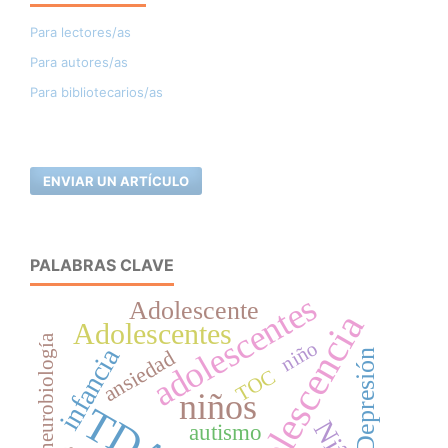
Para lectores/as
Para autores/as
Para bibliotecarios/as
ENVIAR UN ARTÍCULO
PALABRAS CLAVE
adolescentes
Adolescente
Adolescencia
Adolescentes
neurobiología
niño
infancia
ansiedad
Depresión
TOC
niños
autismo