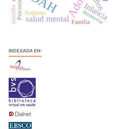
TDAH
Niños
Psicosis
Infancia
suicidio
Anorexia
Autismo
salud mental
Familia
INDEXADA EN: