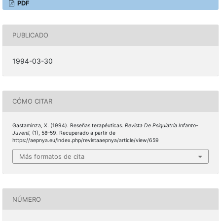
PDF
PUBLICADO
1994-03-30
CÓMO CITAR
Gastaminza, X. (1994). Reseñas terapéuticas.
Revista De Psiquiatría Infanto-
Juvenil
, (1), 58–59. Recuperado a partir de
https://aepnya.eu/index.php/revistaaepnya/article/view/659
Más formatos de cita
NÚMERO