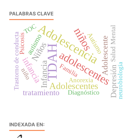
PALABRAS CLAVE
Adolescencia
TOC
Salud Mental
niños
Autismo
Trastorno de conducta
Psicosis
autismo
Adolescente
Niños
TDAH
adolescentes
infancia
Infancia
neurobiología
Familia
Depresión
niño
Anorexia
Adolescentes
tratamiento
Diagnóstico
INDEXADA EN: