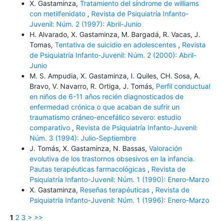
X. Gastaminza,
Tratamiento del síndrome de williams
con metilfenidato
,
Revista de Psiquiatría Infanto-
Juvenil: Núm. 2 (1997): Abril-Junio
H. Alvarado, X. Gastaminza, M. Bargadá, R. Vacas, J.
Tomas,
Tentativa de suicidio en adolescentes
,
Revista
de Psiquiatría Infanto-Juvenil: Núm. 2 (2000): Abril-
Junio
M. S. Ampudia, X. Gastaminza, I. Quiles, CH. Sosa, A.
Bravo, V. Navarro, R. Ortiga, J. Tomás,
Perfil conductual
en niños de 6-11 años recién diagnosticados de
enfermedad crónica o que acaban de sufrir un
traumatismo cráneo-encefálico severo: estudio
comparativo
,
Revista de Psiquiatría Infanto-Juvenil:
Núm. 3 (1994): Julio-Septiembre
J. Tomás, X. Gastaminza, N. Bassas,
Valoración
evolutiva de los trastornos obsesivos en la infancia.
Pautas terapéuticas farmacológicas
,
Revista de
Psiquiatría Infanto-Juvenil: Núm. 1 (1990): Enero-Marzo
X. Gastaminza,
Reseñas terapéuticas
,
Revista de
Psiquiatría Infanto-Juvenil: Núm. 1 (1996): Enero-Marzo
1
2
3
>
>>