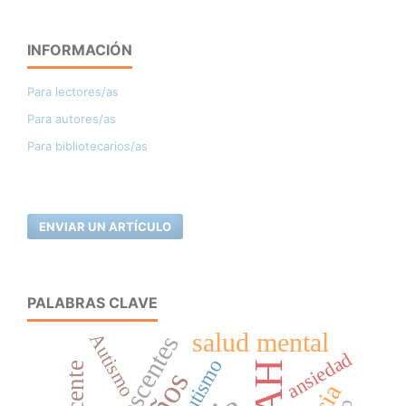
INFORMACIÓN
Para lectores/as
Para autores/as
Para bibliotecarios/as
ENVIAR UN ARTÍCULO
PALABRAS CLAVE
salud mental
Autismo
Adolescentes
ansiedad
autismo