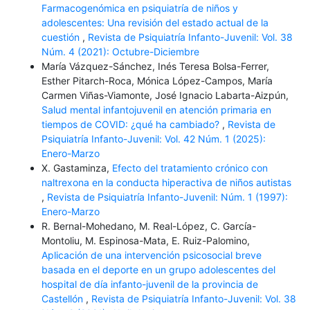
Farmacogenómica en psiquiatría de niños y
adolescentes: Una revisión del estado actual de la
cuestión
,
Revista de Psiquiatría Infanto-Juvenil: Vol. 38
Núm. 4 (2021): Octubre-Diciembre
María Vázquez-Sánchez, Inés Teresa Bolsa-Ferrer,
Esther Pitarch-Roca, Mónica López-Campos, María
Carmen Viñas-Viamonte, José Ignacio Labarta-Aizpún,
Salud mental infantojuvenil en atención primaria en
tiempos de COVID: ¿qué ha cambiado?
,
Revista de
Psiquiatría Infanto-Juvenil: Vol. 42 Núm. 1 (2025):
Enero-Marzo
X. Gastaminza,
Efecto del tratamiento crónico con
naltrexona en la conducta hiperactiva de niños autistas
,
Revista de Psiquiatría Infanto-Juvenil: Núm. 1 (1997):
Enero-Marzo
R. Bernal-Mohedano, M. Real-López, C. García-
Montoliu, M. Espinosa-Mata, E. Ruiz-Palomino,
Aplicación de una intervención psicosocial breve
basada en el deporte en un grupo adolescentes del
hospital de día infanto-juvenil de la provincia de
Castellón
,
Revista de Psiquiatría Infanto-Juvenil: Vol. 38