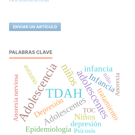
ENVIAR UN ARTÍCULO
PALABRAS CLAVE
Adolescencia
niños
autismo
infancia
adolescentes
niño
Infancia
Anorexia
Anorexia nerviosa
TDAH
tratamiento
Adolescentes
Depresión
TOC
Niños
depresión
Epidemiología
Psicosis