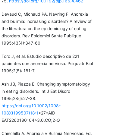
75.
https://doi.org/10.1192/bjp.166.4.462
Devaud C, Michaud PA, Navring F. Anorexia
and bulimia: increasing disorders? A review of
the literatura on the epidemiology of eating
disorders. Rev Epidemiol Sante Publique
1995;43(4):347-60.
Toro J, et al. Estudio descriptivo de 221
pacientes con anorexia nerviosa. Psiquiatr Biol
1995;2(5): 181-7.
Ash JB, Piazza E. Changing symptomatology
in eating disorders. Int J Eat Disord
1995;28(l):27-38.
https://doi.org/10.1002/1098-
108X(199507)18:1
<27::AID-
EAT2260180104>3.0.CO;2-Q
Chinchilla A. Anorexia y Bulimia Nerviosas. Ed.