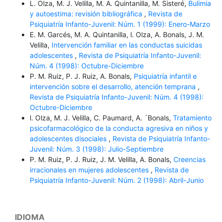
L. Olza, M. J. Velilla, M. A. Quintanilla, M. Sisteré,
Bulimia
y autoestima: revisión bibliográfica
,
Revista de
Psiquiatría Infanto-Juvenil: Núm. 1 (1999): Enero-Marzo
E. M. Garcés, M. A. Quintanilla, l. Olza, A. Bonals, J. M.
Velilla,
Intervención familiar en las conductas suicidas
adolescentes
,
Revista de Psiquiatría Infanto-Juvenil:
Núm. 4 (1998): Octubre-Diciembre
P. M. Ruiz, P. J. Ruiz, A. Bonals,
Psiquiatría infantil e
intervención sobre el desarrollo, atención temprana
,
Revista de Psiquiatría Infanto-Juvenil: Núm. 4 (1998):
Octubre-Diciembre
l. Olza, M. J. Velilla, C. Paumard, A. ´Bonals,
Tratamiento
psicofarmacológico de la conducta agresiva en niños y
adolescentes disociales
,
Revista de Psiquiatría Infanto-
Juvenil: Núm. 3 (1998): Julio-Septiembre
P. M. Ruiz, P. J. Ruiz, J. M. Velilla, A. Bonals,
Creencias
irracionales en mujeres adolescentes
,
Revista de
Psiquiatría Infanto-Juvenil: Núm. 2 (1998): Abril-Junio
IDIOMA