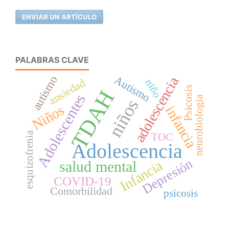
ENVIAR UN ARTÍCULO
PALABRAS CLAVE
autismo
Autismo
adolescencia
ansiedad
niño
Psicosis
TDAH
Adolescentes
neurobiología
niños
Niños
infancia
esquizofrenia
TOC
Adolescencia
Depresión
Infancia
salud mental
COVID-19
Comorbilidad
psicosis