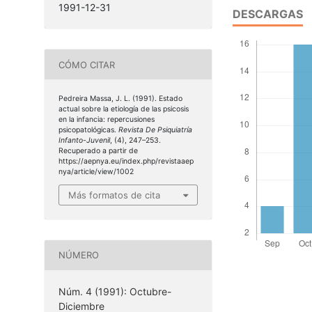
1991-12-31
DESCARGAS
CÓMO CITAR
Pedreira Massa, J. L. (1991). Estado
actual sobre la etiología de las psicosis
en la infancia: repercusiones
psicopatológicas.
Revista De Psiquiatría
Infanto-Juvenil
, (4), 247–253.
Recuperado a partir de
https://aepnya.eu/index.php/revistaaep
nya/article/view/1002
Más formatos de cita
NÚMERO
Núm. 4 (1991): Octubre-
Diciembre