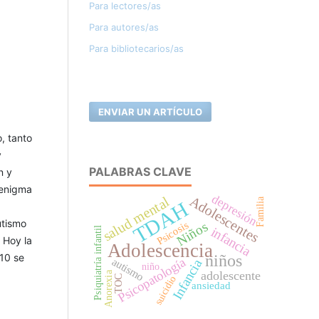
Para lectores/as
Para autores/as
Para bibliotecarios/as
ENVIAR UN ARTÍCULO
o, tanto
y
PALABRAS CLAVE
n y
 enigma
depresión
Adolescentes
salud mental
Familia
TDAH
utismo
Niños
Psicosis
infancia
Psiquiatría infantil
 Hoy la
Adolescencia
niños
-10 se
Psicopatología
autismo
Infancia
niño
adolescente
Anorexia
TOC
suicidio
ansiedad