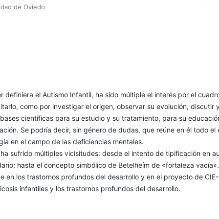
idad de Oviedo
efiniera el Autismo Infan­til, ha sido múltiple el interés por el cuadr
itarlo, como por investigar el origen, observar su evolución, discutir 
 bases científicas para su estudio y su tratamiento, para su educació
ización. Se podría decir, sin género de dudas, que reúne en él todo el
ogía en el campo de las deficiencias mentales.
a sufrido múltiples vicisi­tudes: desde el intento de tipificación en a
ario; hasta el concepto simbólico de Betelheím de «fortaleza vacía».
uye en los trastornos profundos del desarrollo y en el proyecto de CIE
cosis infantiles y los trastornos pro­fundos del desarrollo.