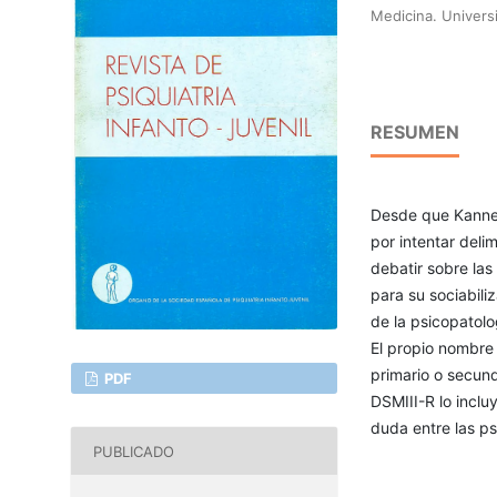
Medicina. Univers
RESUMEN
Desde que Kanner d
por intentar delim
debatir sobre las
para su sociabi­l
de la psicopato­l
El propio nombre h
primario o secund
PDF
DSM­III-R lo incl
duda entre las psi
PUBLICADO