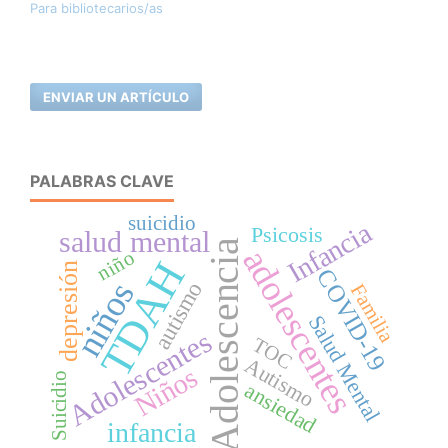
Para bibliotecarios/as
ENVIAR UN ARTÍCULO
PALABRAS CLAVE
suicidio
Infancia
Psicosis
salud mental
Adolescencia
adolescentes
niño
TDAH
depresión
COVID-19
niños
autismo
Familia
Salud Mental
Adolescentes
TOC
Autismo
Niños
Suicidio
ansiedad
infancia