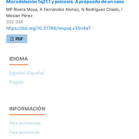
Microdeleción 1q21.1 y psicosis. A próposito de un caso
MP Rivera Moya, A Fernández Alonso, N Rodríguez Criado, I
Mesian Pérez
332-336
https://doi.org/10.31766/revpsij.v35n4a7
PDF
IDIOMA
Español (España)
English
INFORMACIÓN
Para lectores/as
Para autores/as