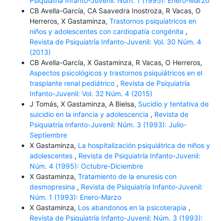
Psiquiatría Infanto-Juvenil: Núm. 1 (1995): Enero-Marzo
CB Avella-García, CA Saavedra Inostroza, R Vacas, O
Herreros, X Gastaminza,
Trastornos psiquiatricos en
niños y adolescentes con cardiopatía congénita
,
Revista de Psiquiatría Infanto-Juvenil: Vol. 30 Núm. 4
(2013)
CB Avella-García, X Gastaminza, R Vacas, O Herreros,
Aspectos psicológicos y trastornos psiquiátricos en el
trasplante renal pediátrico
,
Revista de Psiquiatría
Infanto-Juvenil: Vol. 32 Núm. 4 (2015)
J Tomás, X Gastaminza, A Bielsa,
Sucidio y tentativa de
suicidio en la infancia y adolescencia
,
Revista de
Psiquiatría Infanto-Juvenil: Núm. 3 (1993): Julio-
Septiembre
X Gastaminza,
La hospitalización psiquiátrica de niños y
adolescentes
,
Revista de Psiquiatría Infanto-Juvenil:
Núm. 4 (1995): Octubre-Diciembre
X Gastaminza,
Tratamiento de la enuresis con
desmopresina
,
Revista de Psiquiatría Infanto-Juvenil:
Núm. 1 (1993): Enero-Marzo
X Gastaminza,
Los abandonos en la psicoterapia
,
Revista de Psiquiatría Infanto-Juvenil: Núm. 3 (1993):