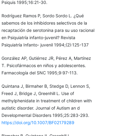
Psiquis 1995;16:21-30.
Rodríguez Ramos P, Sordo Sordo L. ¿Qué
sabemos de los inhibidores selectivos de la
recaptación de serotonina para su uso racional
en Psiquiatría infanto-juvenil? Revista
Psiquiatría Infanto- juvenil 1994;(2):125-137
González AP, Gutiérrez JR, Pérez A, Martínez
T. Psicofármacos en niños y adolescentes.
Farmacología del SNC 1995;9:97-113.
Quintana J, Birmaher B, Stedge D, Lennon S,
Freed J, Bridge J, Greenhill L. Use of
methylphenidate in treatment of children with
autistic disorder. Journal of Autism an d
Developmental Disorders 1995;25:283-293.
https://doi.org/10.1007/BF02179289
Birmaher B, Quintana II, Greenhill L.