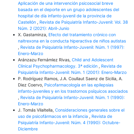
Aplicación de una intervención psicosocial breve
basada en el deporte en un grupo adolescentes del
hospital de día infanto-juvenil de la provincia de
Castellón
,
Revista de Psiquiatría Infanto-Juvenil: Vol. 38
Núm. 2 (2021): Abril-Junio
X. Gastaminza,
Efecto del tratamiento crónico con
naltrexona en la conducta hiperactiva de niños autistas
,
Revista de Psiquiatría Infanto-Juvenil: Núm. 1 (1997):
Enero-Marzo
Aránzazu Fernámlez Rivas,
Child and Adolescent
Clinical Psychopharmacology. 3ª edición
,
Revista de
Psiquiatría Infanto-Juvenil: Núm. 1 (2001): Enero-Marzo
P. Rodríguez Ramos, J.A. Coullaut Saenz de Sicilia, A.
Diez Coervo,
Psicofarmacología en las epilepsias
infanto-juveniles y en los trastornos psíquicos asociados
,
Revista de Psiquiatría Infanto-Juvenil: Núm. 1 (1990):
Enero-Marzo
J. Tomás Vilaltella,
Consideraciones generales sobre el
uso de psicofármacos en la infancia
,
Revista de
Psiquiatría Infanto-Juvenil: Núm. 4 (1990): Octubre-
Diciembre