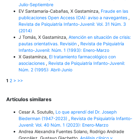
Julio-Septiembre
EV Santamaria-Cabañas, X Gastaminza,
Fraude en las
publicaciones Open Access (OA): aviso a navegantes
,
Revista de Psiquiatría Infanto-Juvenil: Vol. 31 Núm. 3
(2014)
J Tomás, X Gastaminza,
Atención en situación de crisis:
pautas orientativas. Revisión
,
Revista de Psiquiatría
Infanto-Juvenil: Núm. 1 (1993): Enero-Marzo
X Gastamínza,
El tratamiento farmacológico con
asociaciones
,
Revista de Psiquiatría Infanto-Juvenil:
Núm. 2 (1995): Abril-Junio
1
2
>
>>
Artículos similares
Cesar A. Soutullo,
Lo que aprendí del Dr. Joseph
Biederman (1947-2023)
,
Revista de Psiquiatría Infanto-
Juvenil: Vol. 40 Núm. 1 (2023): Enero-Marzo
Andrea Alexandra Fuentes Solano, Rodrigo Andrade
González, Gustavo Giachetto,
Análisis clínico y