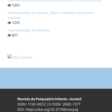
Trastornos psicóticos límites en la infancia y adolescencia
1351
Antecedentes del apego, tipos y modelos operativos
internos
1215
Neurobiología del Autismo
817
Revista de Psiquiatría Infanto-Juvenil
ISSN: 1130-9512 | E-ISSN: 2660-7271
DOI: https://doi.org/10.31766/revpsij