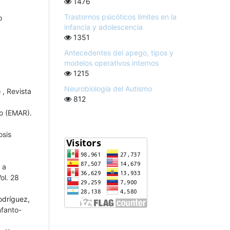
1476
Trastornos psicóticos límites en la
o
infancia y adolescencia
1351
Antecedentes del apego, tipos y
modelos operativos internos
1215
Neurobiología del Autismo
o
,
Revista
812
o (EMAR).
osis
 a
ol. 28
odríguez,
nfanto-