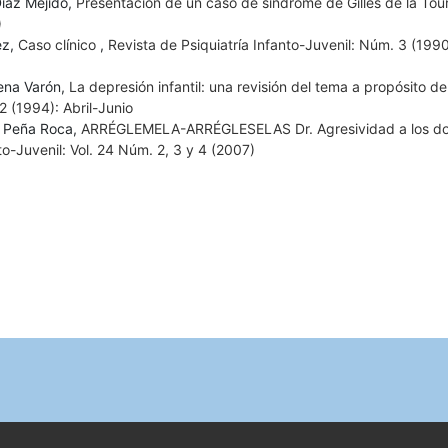
Díaz Mejido,
Presentación de un caso de síndrome de Gilles de la Tou
)
ez,
Caso clínico
,
Revista de Psiquiatría Infanto-Juvenil: Núm. 3 (1990)
ena Varón,
La depresión infantil: una revisión del tema a propósito d
2 (1994): Abril-Junio
J Peña Roca,
ARRÉGLEMELA-ARRÉGLESELAS Dr. Agresividad a los do
to-Juvenil: Vol. 24 Núm. 2, 3 y 4 (2007)