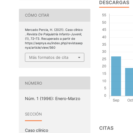
DESCARGAS
CÓMO CITAR
Mercado Percia, H. (2021). Caso clínico
.
Revista De Psiquiatría Infanto-Juvenil
,
(1), 72–73. Recuperado a partir de
https://aepnya.eu/index.php/revistaaep
nya/article/view/560
Más formatos de cita
NÚMERO
Núm. 1 (1996): Enero-Marzo
SECCIÓN
CITAS
Caso clínico