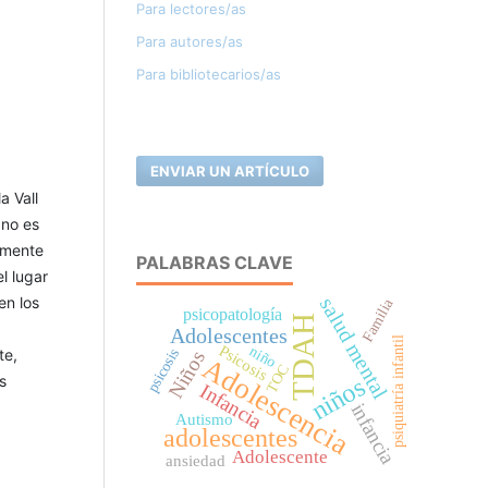
Para lectores/as
Para autores/as
Para bibliotecarios/as
ENVIAR UN ARTÍCULO
a Vall
 no es
lmente
PALABRAS CLAVE
l lugar
salud mental
en los
Familia
psicopatología
TDAH
Adolescentes
psiquiatría infantil
Psicosis
niño
te,
psicosis
Niños
Adolescencia
TOC
niños
s
Infancia
infancia
Autismo
adolescentes
Adolescente
ansiedad