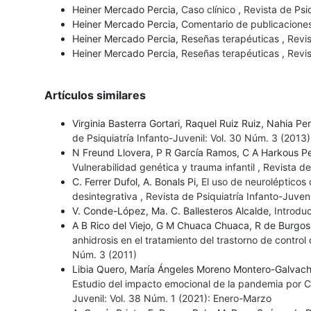
Heiner Mercado Percia,
Caso clínico
,
Revista de Psiq
Heiner Mercado Percia,
Comentario de publicacione
Heiner Mercado Percia,
Reseñas terapéuticas
,
Revis
Heiner Mercado Percia,
Reseñas terapéuticas
,
Revis
Artículos similares
Virginia Basterra Gortari, Raquel Ruiz Ruiz, Nahia P
de Psiquiatría Infanto-Juvenil: Vol. 30 Núm. 3 (2013)
N Freund Llovera, P R García Ramos, C A Harkous Pe
Vulnerabilidad genética y trauma infantil
,
Revista de
C. Ferrer Dufol, A. Bonals Pi,
El uso de neurolépticos 
desintegrativa
,
Revista de Psiquiatría Infanto-Juve
V. Conde-López, Ma. C. Ballesteros Alcalde,
Introdu
A B Rico del Viejo, G M Chuaca Chuaca, R de Burgos
anhidrosis en el tratamiento del trastorno de contro
Núm. 3 (2011)
Libia Quero, María Ángeles Moreno Montero-Galvache,
Estudio del impacto emocional de la pandemia por C
Juvenil: Vol. 38 Núm. 1 (2021): Enero-Marzo