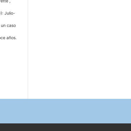
rette
,
: Julio-
e un caso
ce años.