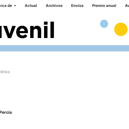
rca de
Actual
Archivos
Envíos
Premio anual
A
línico
Percia