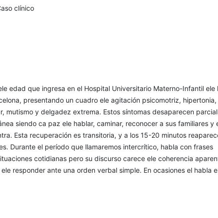
aso clínico
le edad que ingresa en el Hospital Universitario Materno-Infantil ele l
ce­lona, presentando un cuadro ele agitación psicomotriz, hi­pertonia,
r, mutismo y delgadez extrema. Estos síntomas desaparecen parcia
­nea siendo ca paz ele hablar, caminar, reconocer a sus familiares y e
tra. Esta recuperación es transitoria, y a los 15-20 minutos reaparec
es. Durante el período que llamaremos intercrítico, habla con frases
e situaciones cotidianas pero su discurso carece ele coherencia aparen
ele responder ante una orden verbal simple. En ocasiones el habla e