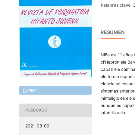
Palabras clave:
C
RESUMEN
Niña ele 11 años e
cl'Hebron ele Bar
capaz ele camina
ele forma espontá
cloncle se encuen
PDF
síntomas anterior
ininteligibles el
aunque es capaz 
PUBLICADO
infantilizacla.
2021-08-09