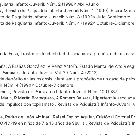
uiatría Infanto-Juvenil: Núm. 2 (1996): Abril-Junio
s
,
Revista de Psiquiatría Infanto-Juvenil: Núm. 1 (1990): Enero-Marz
ta de Psiquiatría Infanto-Juvenil: Núm. 3 (1992): Julio-Septiembre
ta de Psiquiatría Infanto-Juvenil: Núm. 4 (1992): Octubre-Diciembre
ereda Eusa,
Trastorno de identidad disociativo: a propósito de un cas
ña, A Brañas González, A Pelaz Antolín,
Estado Mental de Alto Riesg
 Psiquiatría Infanto-Juvenil: Vol. 29 Núm. 4 (2012)
de depósito en las psicosis infantiles: a propósito de un caso de psic
nil: Núm. 4 (1990): Octubre-Diciembre
cción
,
Revista de Psiquiatría Infanto-Juvenil: Núm. 10 (1987)
 Marín, P Martín Borreguero, A Romero Balsera,
Hipertermia asociada
l de impulsos con topiramato
,
Revista de Psiquiatría Infanto-Juvenil: V
 Pedro de León Molinari, Rafael Espino Aguilar, Cristóbal Coronel R
OVID-19 en niños de 7 a 15 años de Sevilla
,
Revista de Psiquiatría I