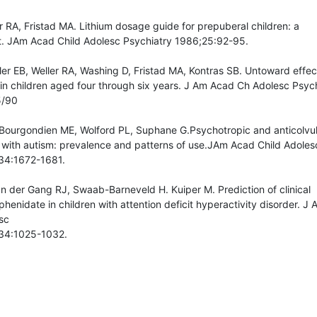
er RA, Fristad MA. Lithium dosage guide for prepuberal children: a
rt. JAm Acad Child Adolesc Psychiatry 1986;25:92-95.
er EB, Weller RA, Washing D, Fristad MA, Kontras SB. Untoward effec
 in children aged four through six years. J Am Acad Ch Adolesc Psyc
5/90
ourgondien ME, Wolford PL, Suphane G.Psychotropic and anticolvu
s with autism: prevalence and patterns of use.JAm Acad Child Adoles
34:1672-1681.
an der Gang RJ, Swaab-Barneveld H. Kuiper M. Prediction of clinical
phenidate in children with attention deficit hyperactivity disorder. J 
sc
:34:1025-1032.