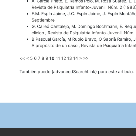
A. García Prieto, E. Ramos Polo, M. Roza Suárez, L. 
Revista de Psiquiatría Infanto-Juvenil: Núm. 2 (1983
F.M. Espín Jaime, J.C. Espín Jaime, J. Espín Montáñ
Septiembre
G. Calleó Cantalejo, M. Domingo Bochmann, E. Requ
clínico
,
Revista de Psiquiatría Infanto-Juvenil: Núm. 
B Pascual García, M Rubio Bravo, O Sabrià Ramiro, 
A propósito de un caso
,
Revista de Psiquiatría Infan
<<
<
5
6
7
8
9
10
11
12
13
14
>
>>
También puede {advancedSearchLink} para este artículo.