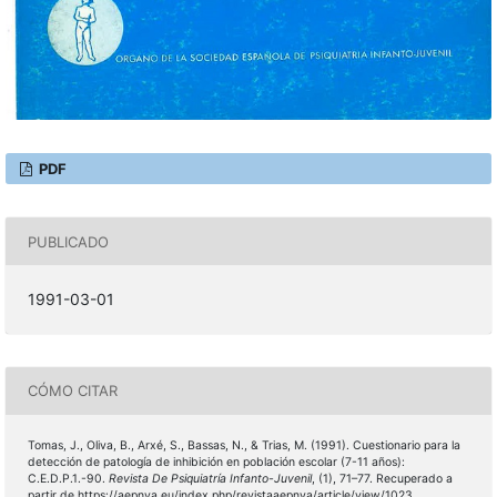
PDF
PUBLICADO
1991-03-01
CÓMO CITAR
Tomas, J., Oliva, B., Arxé, S., Bassas, N., & Trias, M. (1991). Cuestionario para la
detección de patología de inhibición en población escolar (7-11 años):
C.E.D.P.1.-90.
Revista De Psiquiatría Infanto-Juvenil
, (1), 71–77. Recuperado a
partir de https://aepnya.eu/index.php/revistaaepnya/article/view/1023