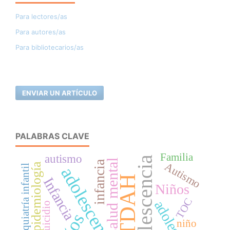
Para lectores/as
Para autores/as
Para bibliotecarios/as
ENVIAR UN ARTÍCULO
PALABRAS CLAVE
Familia
autismo
Adolescencia
salud mental
infancia
Autismo
Epidemiología
Psiquiatría infantil
adolescentes
TDAH
Infancia
Niños
TOC
suicidio
niño