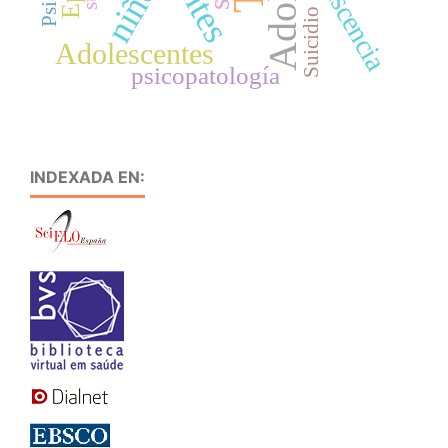
adolescencia
niños
Suicidio
Adolescentes
psicopatología
INDEXADA EN: