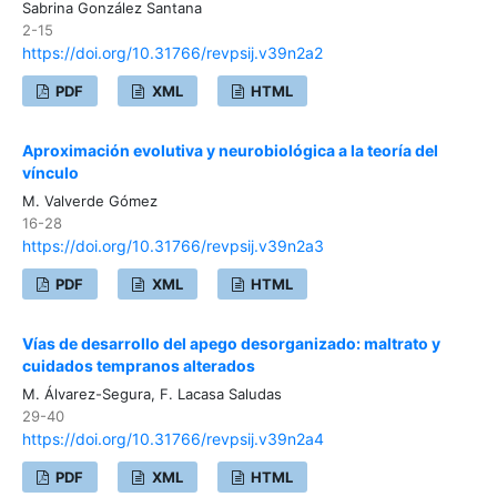
Sabrina González Santana
2-15
https://doi.org/10.31766/revpsij.v39n2a2
PDF
XML
HTML
Aproximación evolutiva y neurobiológica a la teoría del
vínculo
M. Valverde Gómez
16-28
https://doi.org/10.31766/revpsij.v39n2a3
PDF
XML
HTML
Vías de desarrollo del apego desorganizado: maltrato y
cuidados tempranos alterados
M. Álvarez-Segura, F. Lacasa Saludas
29-40
https://doi.org/10.31766/revpsij.v39n2a4
PDF
XML
HTML