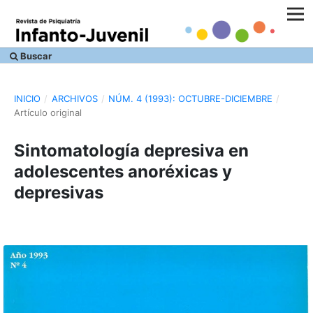
Buscar
INICIO
/
ARCHIVOS
/
NÚM. 4 (1993): OCTUBRE-DICIEMBRE
/
Artículo original
Sintomatología depresiva en
adolescentes anoréxicas y
depresivas