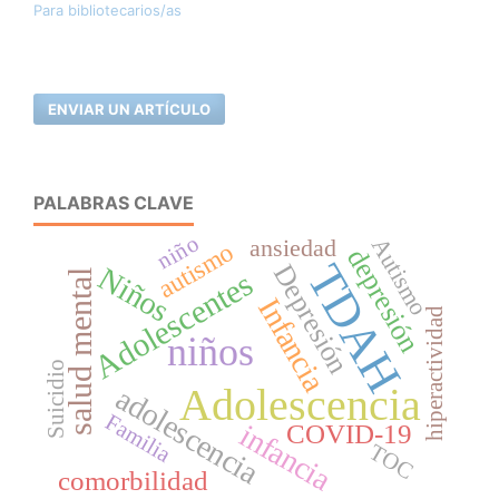
Para bibliotecarios/as
ENVIAR UN ARTÍCULO
PALABRAS CLAVE
niño
Autismo
ansiedad
autismo
depresión
TDAH
Depresión
Niños
Adolescentes
salud mental
Infancia
hiperactividad
niños
Suicidio
Adolescencia
adolescencia
Familia
infancia
COVID-19
TOC
comorbilidad