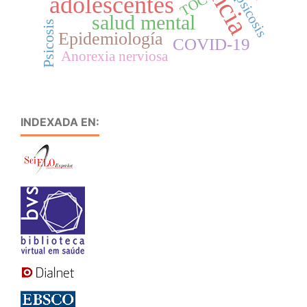
adolescentes
TOC
psicosis
salud mental
Psicosis
Epidemiología
COVID-19
Anorexia nerviosa
INDEXADA EN: