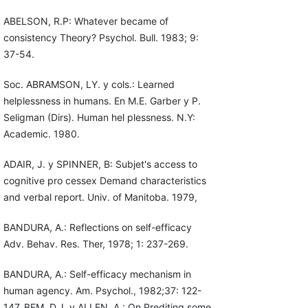
ABELSON, R.P: Whatever became of
consistency Theory? Psychol. Bull. 1983; 9:
37-54.
Soc. ABRAMSON, LY. y cols.: Learned
helplessness in humans. En M.E. Garber y P.
Seligman (Dirs). Human hel plessness. N.Y:
Academic. 1980.
ADAIR, J. y SPINNER, B: Subjet's access to
cognitive pro cessex Demand characteristics
and verbal report. Univ. of Manitoba. 1979,
BANDURA, A.: Reflections on self-efficacy
Adv. Behav. Res. Ther, 1978; 1: 237-269.
BANDURA, A.: Self-efficacy mechanism in
human agency. Am. Psychol., 1982;37: 122-
147, BEM, D.J. y ALLEN, A.: On Prediting some