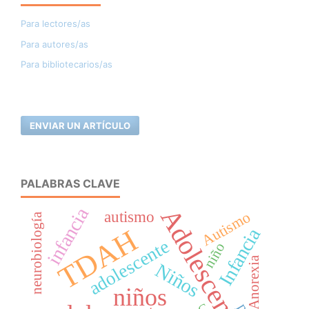
Para lectores/as
Para autores/as
Para bibliotecarios/as
ENVIAR UN ARTÍCULO
PALABRAS CLAVE
Adolescencia
infancia
autismo
Autismo
neurobiología
TDAH
Infancia
adolescente
niño
Anorexia
Niños
niños