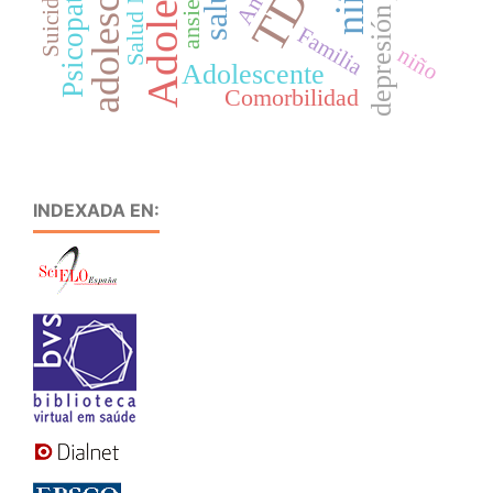
adolescentes
Psicopatología
Salud Mental
ansiedad
Suicidio
depresión
Familia
niño
Adolescente
Comorbilidad
INDEXADA EN: