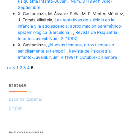
Psiquiatría Infanto-Juvenil: Núm. 3 (1994): Julio-
Septiembre
X. Gastaminza, M. Álvarez Peña, M. P. Venteo Méndez,
J. Tomás Villaltela,
Las tentativas de suicidio en la
infancia y la adolescencia: aproximación paramétrico­
epidemiológica (Barcelona).
,
Revista de Psiquiatría
Infanto-Juvenil: Núm. 2 (1983)
X. Gastaminza,
¿Nuevos tiempos, otros tiempos o
sencillamente el tiempo?
,
Revista de Psiquiatría
Infanto-Juvenil: Núm. 4 (1991): Octubre-Diciembre
<<
<
1
2
3
4
5
IDIOMA
Español (España)
English