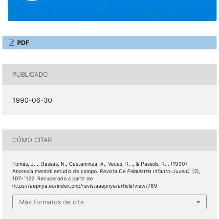
PDF
PUBLICADO
1990-06-30
CÓMO CITAR
Tomás, J. ., Bassas, N., Gastaminza, X., Vacas, R. ., & Passols, R. . (1990).
Anorexia mental: estudio de campo.
Revista De Psiquiatría Infanto-Juvenil
, (2),
107-´122. Recuperado a partir de
https://aepnya.eu/index.php/revistaaepnya/article/view/769
Más formatos de cita