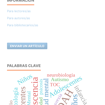
INFORMACIÓN
Para lectores/as
Para autores/as
Para bibliotecarios/as
ENVIAR UN ARTÍCULO
PALABRAS CLAVE
Niños
neurobiología
Adolescentes
Autismo
Adolescencia
salud mental
psicosis
TOC
infancia
TDAH
Anorexia
niños