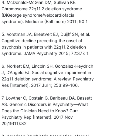
4. McDonald-McGinn DM, Sullivan KE.
Chromosome 22q11.2 deletion syndrome
(DiGeorge syndrome/velocardiofacial
syndrome). Medicine (Baltimore) 2011; 90:1.
5. Vorstman JA, Breetvelt EJ, Duijff SN, et al.
Cognitive decline preceding the onset of
psychosis in patients with 22q11.2 deletion
syndrome. JAMA Psychiatry 2015; 72:377. 1.
6. Norkett EM, Lincoln SH, Gonzalez-Heydrich
J, D’Angelo EJ. Social cognitive impairment in
22q11 deletion syndrome: A review. Psychiatry
Res [Internet]. 2017 Jul 1; 253:99–106.
7. Lowther C, Costain G, Baribeau DA, Bassett
AS. Genomic Disorders in Psychiatry—What
Does the Clinician Need to Know? Curr
Psychiatry Rep [Internet]. 2017 Nov
20;19(11):82.