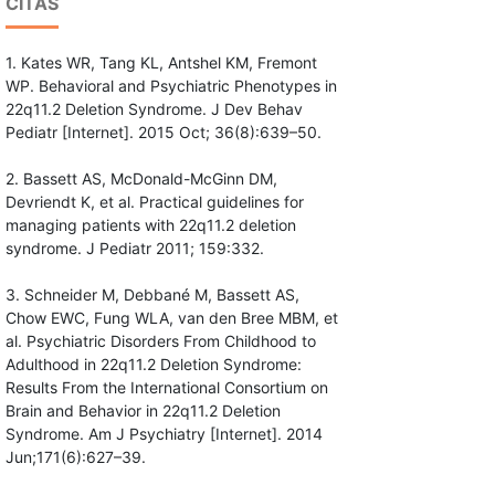
CITAS
1. Kates WR, Tang KL, Antshel KM, Fremont
WP. Behavioral and Psychiatric Phenotypes in
22q11.2 Deletion Syndrome. J Dev Behav
Pediatr [Internet]. 2015 Oct; 36(8):639–50.
2. Bassett AS, McDonald-McGinn DM,
Devriendt K, et al. Practical guidelines for
managing patients with 22q11.2 deletion
syndrome. J Pediatr 2011; 159:332.
3. Schneider M, Debbané M, Bassett AS,
Chow EWC, Fung WLA, van den Bree MBM, et
al. Psychiatric Disorders From Childhood to
Adulthood in 22q11.2 Deletion Syndrome:
Results From the International Consortium on
Brain and Behavior in 22q11.2 Deletion
Syndrome. Am J Psychiatry [Internet]. 2014
Jun;171(6):627–39.