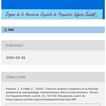
PDF
PUBLICADO
2000-09-29
CÓMO CITAR
Pedreira, J., & Felipe, E. . (2000). Trastorno obsesivo-compulsivo en la infancias
adolescencia: psicopatolo­gía, manifestaciones clínicas e inter­venciones .
Revista
De Psiquiatría Infanto-Juvenil
, (3), 130–140. Recuperado a partir de
https://aepnya.eu/index.php/revistaaepnya/article/view/489