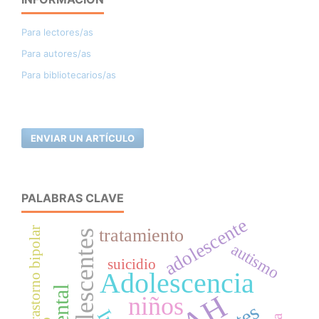
Para lectores/as
Para autores/as
Para bibliotecarios/as
ENVIAR UN ARTÍCULO
PALABRAS CLAVE
adolescente
trastorno bipolar
tratamiento
adolescentes
autismo
suicidio
Adolescencia
niños