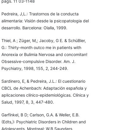
págs. 11 03-1148
Pedreira, J,L.: Trastornos de la conducta
alimentaria: Visión desde la psicopatologia del
desarrollo. Barcelona: Olalla, 1999.
Thiel, A ; Züger, M,; Jacoby, G E. & SchüBler,
G.: Thirty-month outco me in patients with
Anorexia or Bulimia Nervosa and concomitan!
Obsessive-compulsive Disorder. Am. J.
Psychiatry, 1998, 155, 2, 244-249.
Sardinero, E, & Pedreira, J.L.: El cuestionario
CBCL de Achenbach: Adaptación española y
aplicaciones clínico-epidemiológicas. Clínica y
Salud, 1997, 8, 3, 447-480.
Garfínkel, B D; Carlson, G.A. & Weller, E.B.
(Edts,): Psychiatric Disor­ders in Children and
Adolescents. Montreal: W.B Saunders