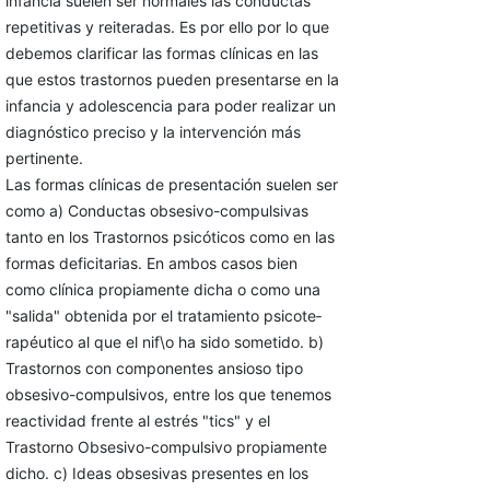
infancia suelen ser normales las conductas
repeti­tivas y reiteradas. Es por ello por lo que
debemos clari­ficar las formas clínicas en las
que estos trastornos pue­den presentarse en la
infancia y adolescencia para poder realizar un
diagnóstico preciso y la intervención más
pertinente.
Las formas clínicas de presentación suelen ser
como a) Conductas obsesivo-compulsivas
tanto en los Trastor­nos psicóticos como en las
formas deficitarias. En ambos casos bien
como clínica propiamente dicha o como una
"salida" obtenida por el tratamiento psicote­
rapéutico al que el nif\o ha sido sometido. b)
Trastor­nos con componentes ansioso tipo
obsesivo-compulsi­vos, entre los que tenemos
reactividad frente al estrés "tics" y el
Trastorno Obsesivo-compulsivo propiamente
dicho. c) Ideas obsesivas presentes en los