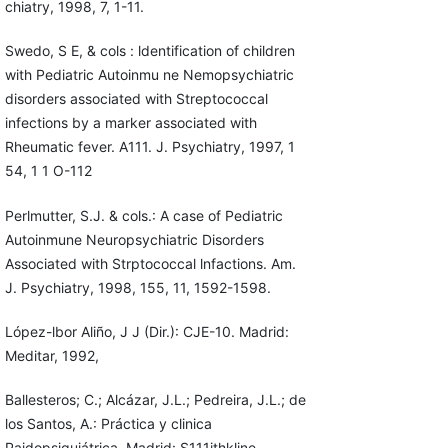
chiatry, 1998, 7, 1-11.
Swedo, S E, & cols : ldentification of children
with Pediatric Autoinmu ne Nemopsychiatric
disorders associated with Streptococcal
infections by a marker associated with
Rheumatic fever. A111. J. Psychiatry, 1997, 1
54, 1 1 O-112
Perlmutter, S.J. & cols.: A case of Pediatric
Autoinmune Neuropsychia­tric Disorders
Associated with Strptococcal lnfactions. Am.
J. Psy­chiatry, 1998, 155, 11, 1592-1598.
López-lbor Aliño, J J (Dir.): CJE-10. Madrid:
Meditar, 1992,
Ballesteros; C.; Alcázar, J.L.; Pedreira, J.L.; de
los Santos, A.: Práctica y clinica
Paidopsiquiátrica. Madrid: S111ithkline-