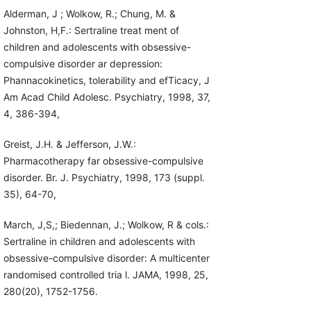
Alderman, J ; Wolkow, R.; Chung, M. &
Johnston, H,F.: Sertraline treat ment of
children and adolescents with obsessive-
compulsive disorder ar depression:
Phannacokinetics, tolerability and efTicacy, J
Am Acad Child Adolesc. Psychiatry, 1998, 37,
4, 386-394,
Greist, J.H. & Jefferson, J.W.:
Pharmacotherapy far obsessive-compul­sive
disorder. Br. J. Psychiatry, 1998, 173 (suppl.
35), 64-70,
March, J,S,; Biedennan, J.; Wolkow, R & cols.:
Sertraline in children and adolescents with
obsessive-compulsive disorder: A multicenter
ran­domised controlled tria l. JAMA, 1998, 25,
280(20), 1752-1756.