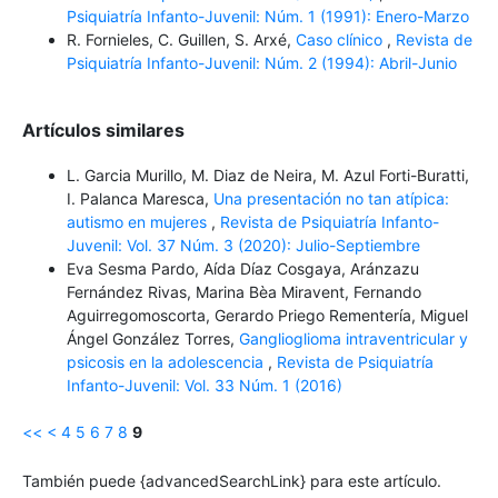
Psiquiatría Infanto-Juvenil: Núm. 1 (1991): Enero-Marzo
R. Fornieles, C. Guillen, S. Arxé,
Caso clínico
,
Revista de
Psiquiatría Infanto-Juvenil: Núm. 2 (1994): Abril-Junio
Artículos similares
L. Garcia Murillo, M. Diaz de Neira, M. Azul Forti-Buratti,
I. Palanca Maresca,
Una presentación no tan atípica:
autismo en mujeres
,
Revista de Psiquiatría Infanto-
Juvenil: Vol. 37 Núm. 3 (2020): Julio-Septiembre
Eva Sesma Pardo, Aída Díaz Cosgaya, Aránzazu
Fernández Rivas, Marina Bèa Miravent, Fernando
Aguirregomoscorta, Gerardo Priego Rementería, Miguel
Ángel González Torres,
Ganglioglioma intraventricular y
psicosis en la adolescencia
,
Revista de Psiquiatría
Infanto-Juvenil: Vol. 33 Núm. 1 (2016)
<<
<
4
5
6
7
8
9
También puede {advancedSearchLink} para este artículo.