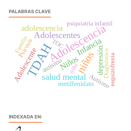
PALABRAS CLAVE
psiquiatría infantil
Adolescencia
adolescencia
Adolescentes
Familia
Infancia
Psicosis
TOC
TDAH
depresión
Adolescente
Diagnóstico
niños
esquizofrenia
Niños
autismo
niño
salud mental
Autismo
metilfenidato
INDEXADA EN: