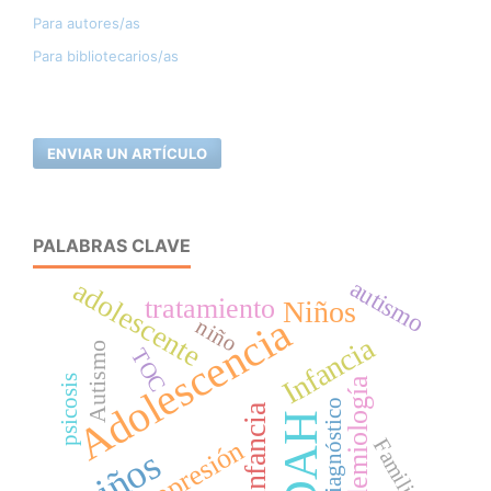
Para autores/as
Para bibliotecarios/as
ENVIAR UN ARTÍCULO
PALABRAS CLAVE
autismo
adolescente
tratamiento
Niños
Adolescencia
niño
Infancia
Autismo
TOC
psicosis
Epidemiología
Diagnóstico
infancia
TDAH
Familia
Depresión
niños