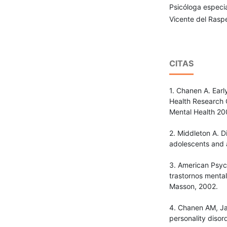
Psicóloga especia
Vicente del Raspe
CITAS
1. Chanen A. Earl
Health Research 
Mental Health 20
2. Middleton A. D
adolescents and a
3. American Psych
trastornos mental
Masson, 2002.
4. Chanen AM, Jac
personality disor