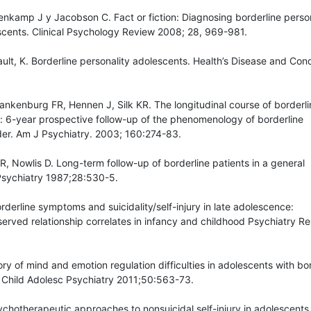
lenkamp J y Jacobson C. Fact or fiction: Diagnosing borderline person
scents. Clinical Psychology Review 2008; 28, 969-981.
ult, K. Borderline personality adolescents. Health’s Disease and Cond
rankenburg FR, Hennen J, Silk KR. The longitudinal course of borderli
 6-year prospective follow-up of the phenomenology of borderline
der. Am J Psychiatry. 2003; 160:274-83.
 R, Nowlis D. Long-term follow-up of borderline patients in a general
Psychiatry 1987;28:530-5.
rderline symptoms and suicidality/self-injury in late adolescence:
erved relationship correlates in infancy and childhood Psychiatry R
ry of mind and emotion regulation difficulties in adolescents with bo
d Child Adolesc Psychiatry 2011;50:563-73.
chotherapeutic approaches to nonsuicidal self-injury in adolescents