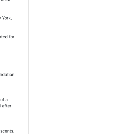
w York,
pted for
lidation
of a
 after
py—
scents.