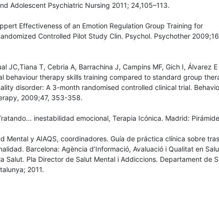
and Adolescent Psychiatric Nursing 2011; 24,105–113.
pert Effectiveness of an Emotion Regulation Group Training for
ndomized Controlled Pilot Study Clin. Psychol. Psychother 2009;16
ual JC,Tiana T, Cebria A, Barrachina J, Campins MF, Gich I, Álvarez E
al behaviour therapy skills training compared to standard group ther
ality disorder: A 3-month randomised controlled clinical trial. Behavi
erapy, 2009;47, 353-358.
Tratando... inestabilidad emocional, Terapia Icónica. Madrid: Pirámid
d Mental y AIAQS, coordinadores. Guía de práctica clínica sobre tra
nalidad. Barcelona: Agència d’Informació, Avaluació i Qualitat en Salu
la Salut. Pla Director de Salut Mental i Addiccions. Departament de S
talunya; 2011.