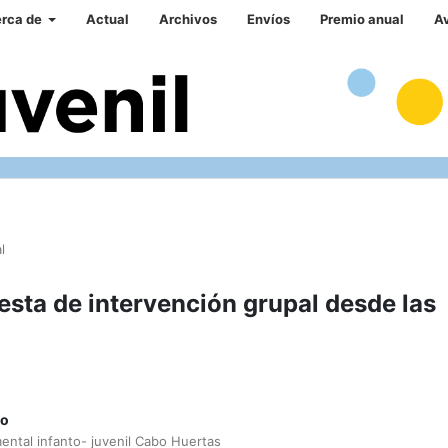
rca de
Actual
Archivos
Envíos
Premio anual
A
l
esta de intervención grupal desde las
ro
ental infanto- juvenil Cabo Huertas