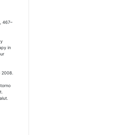
, 467–
 y
apy in
our
e 2008.
storno
t.
alut.