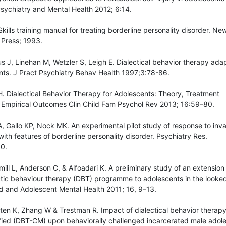
sychiatry and Mental Health 2012; 6:14.
kills training manual for treating borderline personality disorder. Ne
 Press; 1993.
hus J, Linehan M, Wetzler S, Leigh E. Dialectical behavior therapy ada
nts. J Pract Psychiatry Behav Health 1997;3:78-86.
. Dialectical Behavior Therapy for Adolescents: Theory, Treatment
 Empirical Outcomes Clin Child Fam Psychol Rev 2013; 16:59–80.
 Gallo KP, Nock MK. An experimental pilot study of response to inva
th features of borderline personality disorder. Psychiatry Res.
0.
ill L, Anderson C, & Alfoadari K. A preliminary study of an extension 
tic behaviour therapy (DBT) programme to adolescents in the looked
ld and Adolescent Mental Health 2011; 16, 9–13.
sten K, Zhang W & Trestman R. Impact of dialectical behavior thera
fied (DBT-CM) upon behaviorally challenged incarcerated male adole