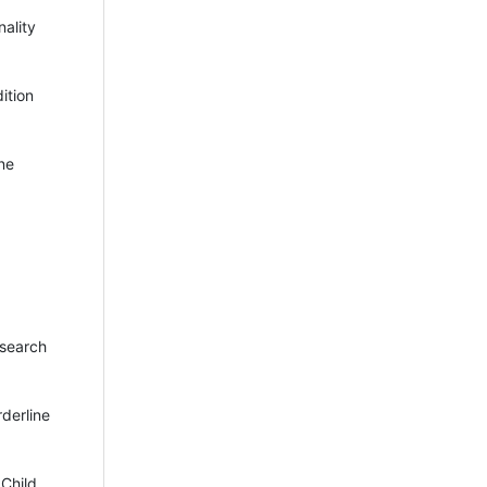
ality
ition
ne
esearch
rderline
 Child