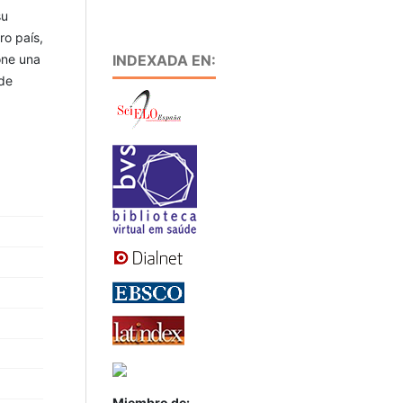
su
ro país,
INDEXADA EN:
one una
 de
Miembro de: