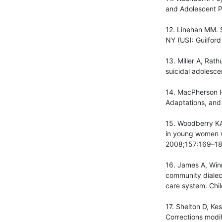
and Adolescent P
12. Linehan MM. S
NY (US): Guilford
13. Miller A, Rat
suicidal adolesce
14. MacPherson H
Adaptations, and
15. Woodberry KA,
in young women wi
2008;157:169–18
16. James A, Winm
community dialec
care system. Chi
17. Shelton D, Ke
Corrections modi