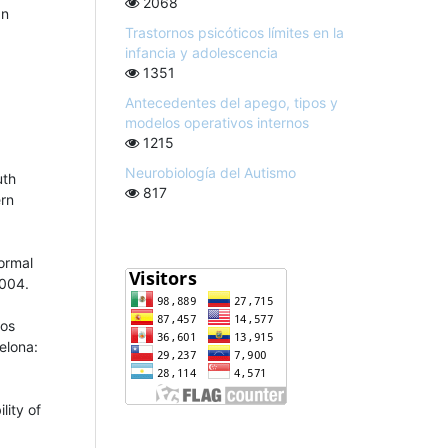
2068
an
Trastornos psicóticos límites en la
infancia y adolescencia
1351
Antecedentes del apego, tipos y
modelos operativos internos
1215
Neurobiología del Autismo
uth
817
ern
normal
2004.
los
elona:
lity of