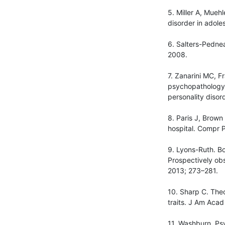
5. Miller A, Mueh
disorder in adole
6. Salters-Pednea
2008.
7. Zanarini MC, F
psychopathology:
personality disor
8. Paris J, Brown
hospital. Compr 
9. Lyons-Ruth. Bo
Prospectively obs
2013; 273–281.
10. Sharp C. Theo
traits. J Am Aca
11. Washburn. Psy