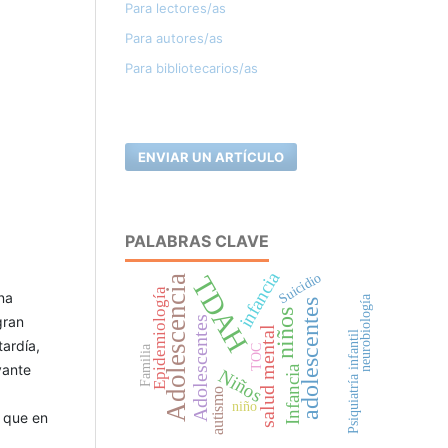
Para lectores/as
Para autores/as
Para bibliotecarios/as
ENVIAR UN ARTÍCULO
PALABRAS CLAVE
infancia
Suicidio
TDAH
Adolescencia
Epidemiología
na
neurobiología
adolescentes
niños
gran
Adolescentes
salud mental
Psiquiatría infantil
tardía,
TOC
Familia
vante
Infancia
Niños
autismo
niño
e que en