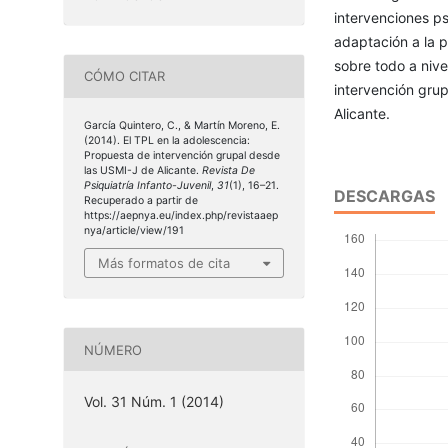
intervenciones ps
adaptación a la p
sobre todo a nive
CÓMO CITAR
intervención grup
Alicante.
García Quintero, C., & Martín Moreno, E.
(2014). El TPL en la adolescencia:
Propuesta de intervención grupal desde
las USMI-J de Alicante.
Revista De
Psiquiatría Infanto-Juvenil
,
31
(1), 16–21.
DESCARGAS
Recuperado a partir de
https://aepnya.eu/index.php/revistaaep
nya/article/view/191
Más formatos de cita
NÚMERO
Vol. 31 Núm. 1 (2014)