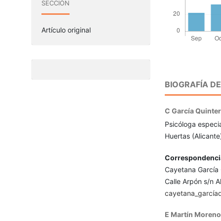
SECCIÓN
Artículo original
BIOGRAFÍA D
C García Quinte
Psicóloga especia
Huertas (Alicante
Correspondenci
Cayetana García Q
Calle Arpón s/n 
cayetana_garcía
E Martín Moreno