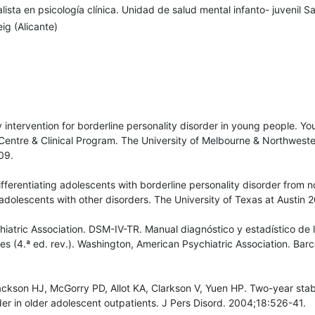
lista en psicología clínica. Unidad de salud mental infanto- juvenil S
ig (Alicante)
y intervention for borderline personality disorder in young people. Yo
Centre & Clinical Program. The University of Melbourne & Northwest
09.
ifferentiating adolescents with borderline personality disorder from 
dolescents with other disorders. The University of Texas at Austin 
iatric Association. DSM-IV-TR. Manual diagnóstico y estadístico de 
es (4.ª ed. rev.). Washington, American Psychiatric Association. Barc
kson HJ, McGorry PD, Allot KA, Clarkson V, Yuen HP. Two-year stabi
der in older adolescent outpatients. J Pers Disord. 2004;18:526-41.