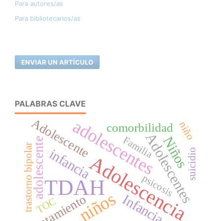
Para autores/as
Para bibliotecarios/as
ENVIAR UN ARTÍCULO
PALABRAS CLAVE
Adolescente
adolescentes
niño
comorbilidad
Adolescentes
Niños
Familia
adolescente
trastorno bipolar
infancia
suicidio
Adolescencia
psicosis
TDAH
niños
Infancia
tratamiento
TOC