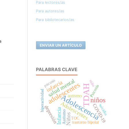
Para lectores/as
Para autores/as
Para bibliotecarios/as
a
ENVIAR UN ARTÍCULO
PALABRAS CLAVE
salud mental
psicosis
niño
infancia
adolescentes
TDAH
Psicosis
hiperactividad
Adolescencia
autismo
niños
Adolescentes
COVID-19
suicidio
depresión
Infancia
Autismo
Niños
TOC
trastorno bipolar