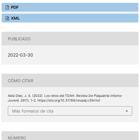
PDF
XML
PUBLICADO
2022-03-30
CÓMO CITAR
Alda Díez, J. A. (2022). Los retos del TDAH.
Revista De Psiquiatría Infanto-
Juvenil
,
39
(1), 1–2. https://doi.org/10.31766/revpsij.v39n1a1
Más formatos de cita
NÚMERO