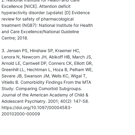
Excellence [NICE]. Attention deficit
hyperactivity disorder (update) [D] Evidence
review for safety of pharmacological
treatment (NG87): National Institute for Health
and Care Excellence/National Guideline
Centre; 2018.
3. Jensen PS, Hinshaw SP, Kraemer HC,
Lenora N, Newcorn JH, Abikoff HB, March JS,
Arnold LE, Cantwell DP, Conners CK, Elliott GR,
Greenhill LL, Hechtman L, Hoza B, Pelham WE,
Severe JB, Swanson JM, Wells KC, Wigal T,
Vitiello B. Comorbidity Findings From the MTA
Study: Comparing Comorbid Subgroups.
Journal of the American Academy of Child &
Adolescent Psychiatry. 2001; 40(2): 147-58.
https://doi.org/10.1097/00004583-
200102000-00009