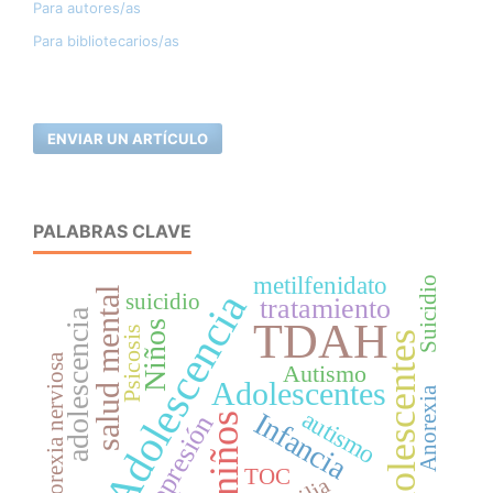
Para autores/as
Para bibliotecarios/as
ENVIAR UN ARTÍCULO
PALABRAS CLAVE
metilfenidato
Suicidio
salud mental
Adolescencia
suicidio
tratamiento
adolescencia
TDAH
Niños
Psicosis
adolescentes
Anorexia nerviosa
Autismo
Adolescentes
Anorexia
autismo
Infancia
Depresión
niños
TOC