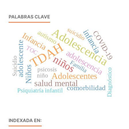
PALABRAS CLAVE
Adolescencia
suicidio
infancia
autismo
COVID-19
Infancia
adolescente
TDAH
TOC
adolescencia
niños
Suicidio
Familia
Niños
psicosis
Diagnóstico
Adolescentes
niño
salud mental
comorbilidad
Psiquiatría infantil
INDEXADA EN: