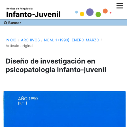
Buscar
INICIO
/
ARCHIVOS
/
NÚM. 1 (1990): ENERO-MARZO
/
Artículo original
Diseño de investigación en
psicopatología infanto-juvenil