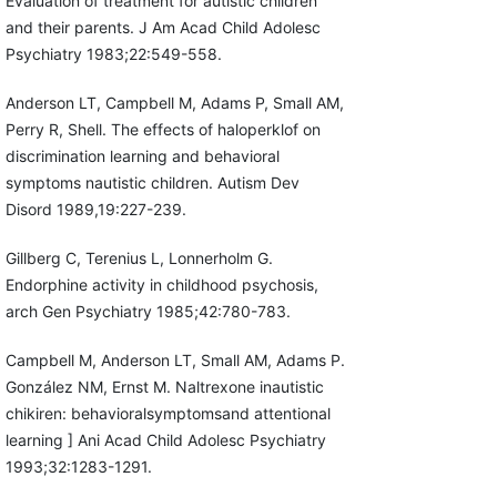
Evaluation of treatment for autistic children
and their parents. J Am Acad Child Adolesc
Psychiatry 1983;22:549-558.
Anderson LT, Campbell M, Adams P, Small AM,
Perry R, Shell. The effects of haloperklof on
discrimination learning and behavioral
symptoms nautistic children. Autism Dev
Disord 1989,19:227-239.
Gillberg C, Terenius L, Lonnerholm G.
Endorphine activity in childhood psychosis,
arch Gen Psychiatry 1985;42:780-783.
Campbell M, Anderson LT, Small AM, Adams P.
González NM, Ernst M. Naltrexone inautistic
chikiren: behavioralsymptomsand attentional
learning ] Ani Acad Child Adolesc Psychiatry
1993;32:1283-1291.