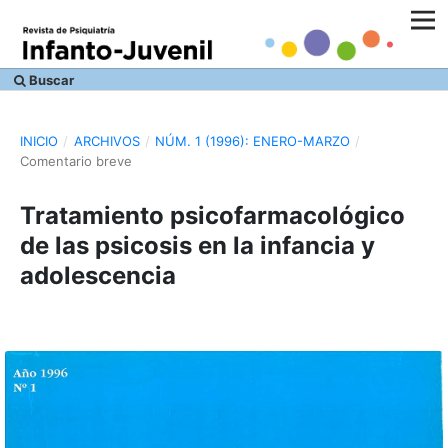
Buscar
INICIO
/
ARCHIVOS
/
NÚM. 1 (1996): ENERO-MARZO
/
Comentario breve
Tratamiento psicofarmacológico
de las psicosis en la infancia y
adolescencia