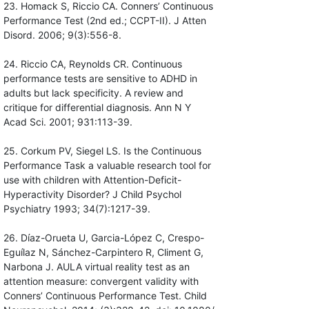
23. Homack S, Riccio CA. Conners’ Continuous
Performance Test (2nd ed.; CCPT-II). J Atten
Disord. 2006; 9(3):556-8.
24. Riccio CA, Reynolds CR. Continuous
performance tests are sensitive to ADHD in
adults but lack specificity. A review and
critique for differential diagnosis. Ann N Y
Acad Sci. 2001; 931:113-39.
25. Corkum PV, Siegel LS. Is the Continuous
Performance Task a valuable research tool for
use with children with Attention-Deficit-
Hyperactivity Disorder? J Child Psychol
Psychiatry 1993; 34(7):1217-39.
26. Díaz-Orueta U, Garcia-López C, Crespo-
Eguílaz N, Sánchez-Carpintero R, Climent G,
Narbona J. AULA virtual reality test as an
attention measure: convergent validity with
Conners’ Continuous Performance Test. Child