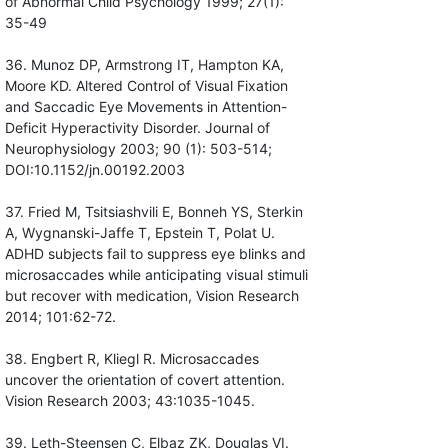
of Abnormal Child Psychology 1999; 27(1):
35-49
36. Munoz DP, Armstrong IT, Hampton KA,
Moore KD. Altered Control of Visual Fixation
and Saccadic Eye Movements in Attention-
Deficit Hyperactivity Disorder. Journal of
Neurophysiology 2003; 90 (1): 503-514;
DOI:10.1152/jn.00192.2003
37. Fried M, Tsitsiashvili E, Bonneh YS, Sterkin
A, Wygnanski-Jaffe T, Epstein T, Polat U.
ADHD subjects fail to suppress eye blinks and
microsaccades while anticipating visual stimuli
but recover with medication, Vision Research
2014; 101:62-72.
38. Engbert R, Kliegl R. Microsaccades
uncover the orientation of covert attention.
Vision Research 2003; 43:1035-1045.
39. Leth-Steensen C, Elbaz ZK, Douglas VI.