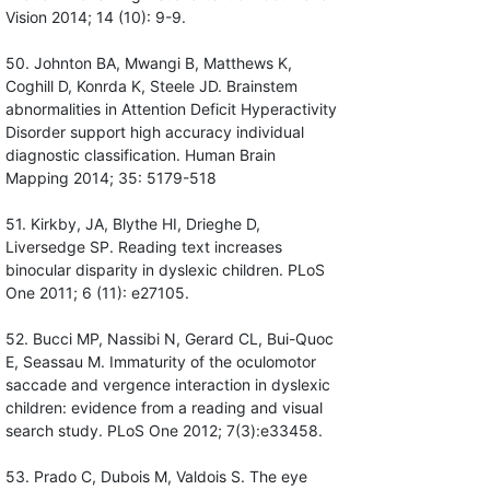
Vision 2014; 14 (10): 9-9.
50. Johnton BA, Mwangi B, Matthews K,
Coghill D, Konrda K, Steele JD. Brainstem
abnormalities in Attention Deficit Hyperactivity
Disorder support high accuracy individual
diagnostic classification. Human Brain
Mapping 2014; 35: 5179-518
51. Kirkby, JA, Blythe HI, Drieghe D,
Liversedge SP. Reading text increases
binocular disparity in dyslexic children. PLoS
One 2011; 6 (11): e27105.
52. Bucci MP, Nassibi N, Gerard CL, Bui-Quoc
E, Seassau M. Immaturity of the oculomotor
saccade and vergence interaction in dyslexic
children: evidence from a reading and visual
search study. PLoS One 2012; 7(3):e33458.
53. Prado C, Dubois M, Valdois S. The eye