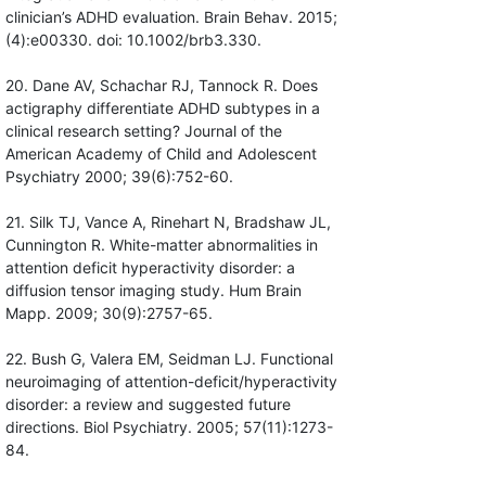
clinician’s ADHD evaluation. Brain Behav. 2015;
(4):e00330. doi: 10.1002/brb3.330.
20. Dane AV, Schachar RJ, Tannock R. Does
actigraphy differentiate ADHD subtypes in a
clinical research setting? Journal of the
American Academy of Child and Adolescent
Psychiatry 2000; 39(6):752-60.
21. Silk TJ, Vance A, Rinehart N, Bradshaw JL,
Cunnington R. White-matter abnormalities in
attention deficit hyperactivity disorder: a
diffusion tensor imaging study. Hum Brain
Mapp. 2009; 30(9):2757-65.
22. Bush G, Valera EM, Seidman LJ. Functional
neuroimaging of attention-deficit/hyperactivity
disorder: a review and suggested future
directions. Biol Psychiatry. 2005; 57(11):1273-
84.