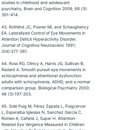
studies in childhood and adolescent
psychiatry, Brain and Cognition 2008; 68 (3):
391-414.
43. Rothlind JC, Posner MI, and Schaughency
EA. Lateralized Control of Eye Movements in
Attention Deficit Hyperactivity Disorder.
Journal of Cognitive Neuroscienc 1991;
3(4):377-381.
44. Ross RG, Olincy A, Harris JG, Sullivan B,
Radant A. Smooth pursuit eye movements in
schizophrenia and attentional dysfunction:
adults with schizophrenia, ADHD, and a normal
comparison group. Biological Psychiatry 2000;
48 (3):197-203.
45. Solé Puig M, Pérez Zapata L, Puigcerver
L, Esperalba Iglesias N, Sanchez Garcia C,
Romeo A, Cañete J, Super H. Attention-
Related Eye Vergence Measured in Children