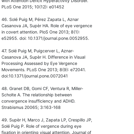
with Attention Deficit Hyperactivity Disorder.
PLoS One 2015; 10(12): e01452
46. Solé Puig M, Pérez Zapata L, Aznar
Casanova JA, Supèr HA. Role of eye vergence
in covert attention. PloS One 2013; 8(1):
e52955. doi: 10.1371/journal.pone.0052955.
47. Solé Puig M, Puigcerver L, Aznar-
Casanova JA, Supèr H. Difference in Visual
Processing Assessed by Eye Vergence
Movements. PLoS One 2013; 8(9): e72041.
doi:10.1371/journal.pone.0072041
48. Granet DB, Gomi CF, Ventura R, Miller-
Scholte A. The relationship between
convergence insufficiency and ADHD.
Strabismus 20065; 3:163-168
49. Supèr H, Marco J, Zapata LP, Crespillo JP,
Solé Puig P. Role of vergence during eye
fixation in orienting visual attention. Journal of