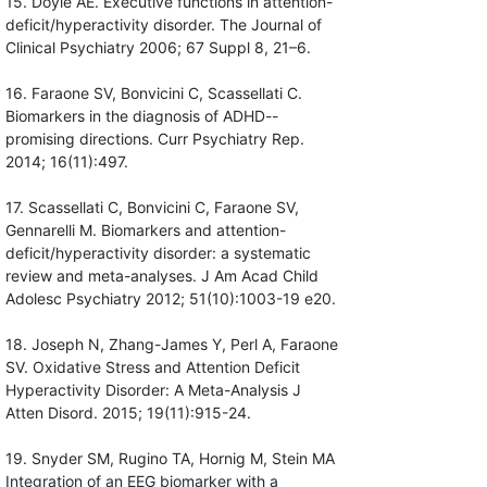
15. Doyle AE. Executive functions in attention-
deficit/hyperactivity disorder. The Journal of
Clinical Psychiatry 2006; 67 Suppl 8, 21–6.
16. Faraone SV, Bonvicini C, Scassellati C.
Biomarkers in the diagnosis of ADHD--
promising directions. Curr Psychiatry Rep.
2014; 16(11):497.
17. Scassellati C, Bonvicini C, Faraone SV,
Gennarelli M. Biomarkers and attention-
deficit/hyperactivity disorder: a systematic
review and meta-analyses. J Am Acad Child
Adolesc Psychiatry 2012; 51(10):1003-19 e20.
18. Joseph N, Zhang-James Y, Perl A, Faraone
SV. Oxidative Stress and Attention Deficit
Hyperactivity Disorder: A Meta-Analysis J
Atten Disord. 2015; 19(11):915-24.
19. Snyder SM, Rugino TA, Hornig M, Stein MA
Integration of an EEG biomarker with a