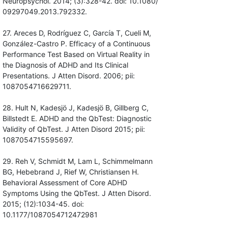
Neuropsychol. 2014; (3):328-42. doi: 10.1080/
09297049.2013.792332.
27. Areces D, Rodríguez C, García T, Cueli M,
González-Castro P. Efficacy of a Continuous
Performance Test Based on Virtual Reality in
the Diagnosis of ADHD and Its Clinical
Presentations. J Atten Disord. 2006; pii:
1087054716629711.
28. Hult N, Kadesjö J, Kadesjö B, Gillberg C,
Billstedt E. ADHD and the QbTest: Diagnostic
Validity of QbTest. J Atten Disord 2015; pii:
1087054715595697.
29. Reh V, Schmidt M, Lam L, Schimmelmann
BG, Hebebrand J, Rief W, Christiansen H.
Behavioral Assessment of Core ADHD
Symptoms Using the QbTest. J Atten Disord.
2015; (12):1034-45. doi:
10.1177/1087054712472981