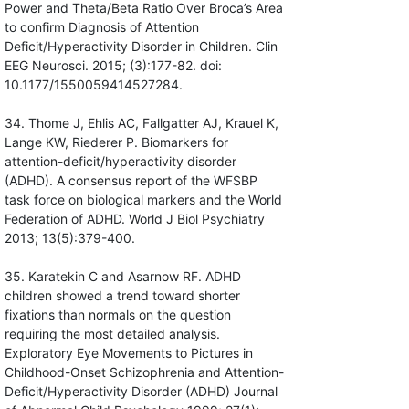
Power and Theta/Beta Ratio Over Broca’s Area
to confirm Diagnosis of Attention
Deficit/Hyperactivity Disorder in Children. Clin
EEG Neurosci. 2015; (3):177-82. doi:
10.1177/1550059414527284.
34. Thome J, Ehlis AC, Fallgatter AJ, Krauel K,
Lange KW, Riederer P. Biomarkers for
attention-deficit/hyperactivity disorder
(ADHD). A consensus report of the WFSBP
task force on biological markers and the World
Federation of ADHD. World J Biol Psychiatry
2013; 13(5):379-400.
35. Karatekin C and Asarnow RF. ADHD
children showed a trend toward shorter
fixations than normals on the question
requiring the most detailed analysis.
Exploratory Eye Movements to Pictures in
Childhood-Onset Schizophrenia and Attention-
Deficit/Hyperactivity Disorder (ADHD) Journal