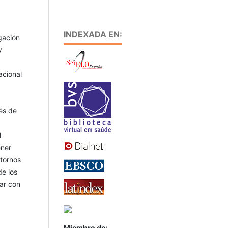
INDEXADA EN:
gación
y
acional
és de
l
ener
tornos
de los
rar con
Miembro de: