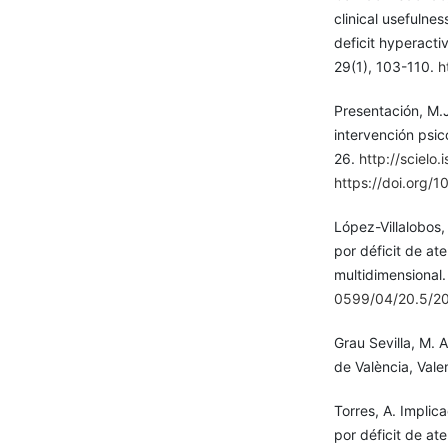
clinical usefulnes
deficit hyperacti
29(1), 103-110.
h
Presentación, M.J.
intervención psic
26.
http://scielo.
https://doi.org/
López-Villalobos, 
por déficit de at
multidimensional.
0599/04/20.5/2
Grau Sevilla, M. A
de València, Vale
Torres, A. Implic
por déficit de at