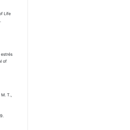
f Life
.
 estrés
l of
 M. T.,
d
9.