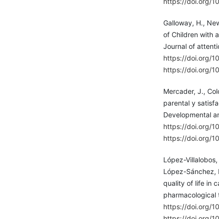
https://doi.org/
Galloway, H., Newm
of Children with
Journal of attent
https://doi.org
https://doi.org
Mercader, J., Col
parental y satisf
Developmental an
https://doi.org/1
https://doi.org/
López-Villalobos,
López-Sánchez, M.
quality of life in
pharmacological t
https://doi.org/1
https://doi.org/