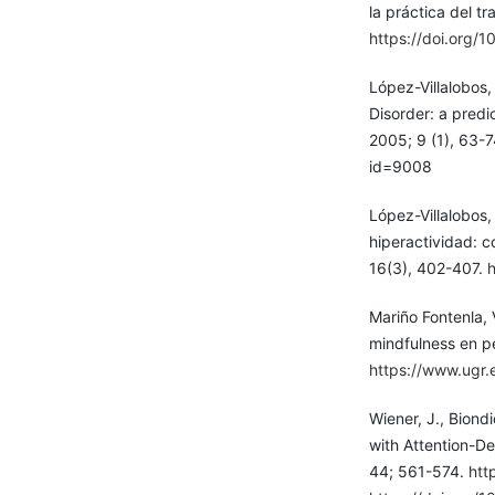
la práctica del tr
https://doi.org/1
López-Villalobos, 
Disorder: a predi
2005; 9 (1), 63-
id=9008
López-Villalobos,
hiperactividad: 
16(3), 402-407.
Mariño Fontenla, 
mindfulness en p
https://www.ugr.
Wiener, J., Biond
with Attention-De
44; 561-574.
htt