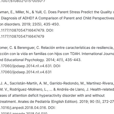
10.1007/s10802-015-0050-7
an, E., Miller, N., & Yuill, C. Does Parent Stress Predict the Quality o
 a Diagnosis of ADHD? A Comparison of Parent and Child Perspectives
ion disorders. 2019; 23(5), 435-450.
/10.1177/1087054716647479
. DOI:
/10.1177/1087054716647479
omer, C. & Berenguer, C. Relación entre características de resiliencia,
acción con la vida en familias con hijos con TDAH. International Journa
d Educational Psychology. 2014; 4(1), 435-443.
0.17060/ijodaep.2014.n1.v4.631
. DOI:
10.17060/ijodaep.2014.n1.v4.631
 J. A., Sacristán-Martín, A. M., Garrido-Redondo, M., Martínez-Rivera,
 V., Rodríguez-Molinero, L., ... & Andrés-de Llano, J. Health-relate
 cases of attention deficit hyperactivity disorder with and without
reatment. Anales de Pediatría (English Edition). 2019; 90 (5), 272-27
0.1016/j.anpedi.2018.04.016
. DOI:
10.1016/j.anpede.2018.04.010