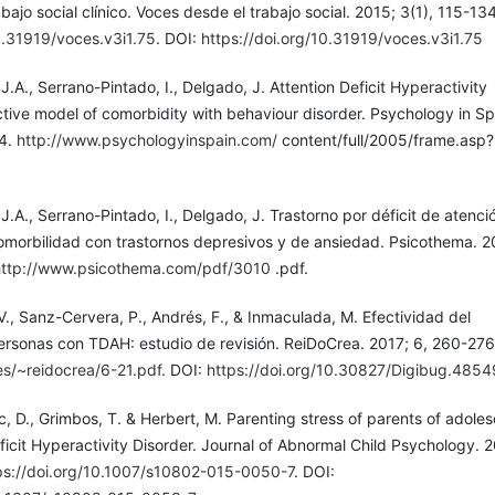
abajo social clínico. Voces desde el trabajo social. 2015; 3(1), 115-134
0.31919/voces.v3i1.75
. DOI:
https://doi.org/10.31919/voces.v3i1.75
J.A., Serrano-Pintado, I., Delgado, J. Attention Deficit Hyperactivity
ctive model of comorbidity with behaviour disorder. Psychology in Sp
74.
http://www.psychologyinspain.com/
content/full/2005/frame.asp?
 J.A., Serrano-Pintado, I., Delgado, J. Trastorno por déficit de atenci
comorbilidad con trastornos depresivos y de ansiedad. Psicothema. 2
http://www.psicothema.com/pdf/3010
.pdf.
V., Sanz-Cervera, P., Andrés, F., & Inmaculada, M. Efectividad del
ersonas con TDAH: estudio de revisión. ReiDoCrea. 2017; 6, 260-276
es/~reidocrea/6-21.pdf
. DOI:
https://doi.org/10.30827/Digibug.4854
ic, D., Grimbos, T. & Herbert, M. Parenting stress of parents of adole
ficit Hyperactivity Disorder. Journal of Abnormal Child Psychology. 
ps://doi.org/10.1007/s10802-015-0050-7
. DOI: