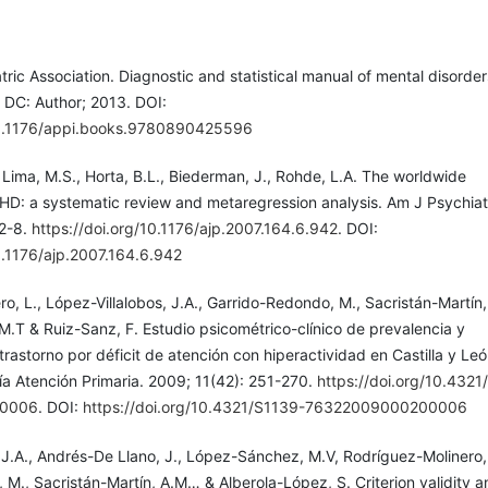
ric Association. Diagnostic and statistical manual of mental disorder
 DC: Author; 2013. DOI:
/10.1176/appi.books.9780890425596
Lima, M.S., Horta, B.L., Biederman, J., Rohde, L.A. The worldwide
HD: a systematic review and metaregression analysis. Am J Psychiat
2-8.
https://doi.org/10.1176/ajp.2007.164.6.942
. DOI:
0.1176/ajp.2007.164.6.942
o, L., López-Villalobos, J.A., Garrido-Redondo, M., Sacristán-Martín,
M.T & Ruiz-Sanz, F. Estudio psicométrico-clínico de prevalencia y
trastorno por déficit de atención con hiperactividad en Castilla y Le
ía Atención Primaria. 2009; 11(42): 251-270.
https://doi.org/10.4321
0006
. DOI:
https://doi.org/10.4321/S1139-76322009000200006
 J.A., Andrés-De Llano, J., López-Sánchez, M.V, Rodríguez-Molinero, 
M., Sacristán-Martín, A.M… & Alberola-López, S. Criterion validity a