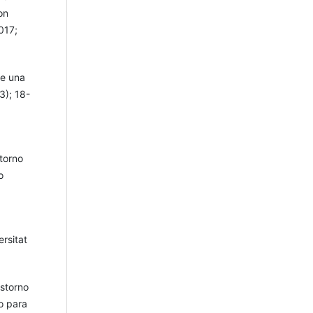
on
017;
de una
3); 18-
storno
o
ersitat
astorno
o para