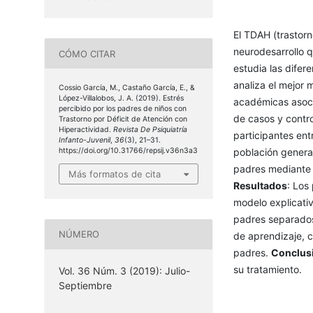
El TDAH (trastorn
neurodesarrollo q
CÓMO CITAR
estudia las difer
analiza el mejor 
Cossio García, M., Castaño García, E., &
López-Villalobos, J. A. (2019). Estrés
académicas asoc
percibido por los padres de niños con
de casos y contr
Trastorno por Déficit de Atención con
Hiperactividad.
Revista De Psiquiatría
participantes ent
Infanto-Juvenil
,
36
(3), 21–31.
https://doi.org/10.31766/repsij.v36n3a3
población genera
padres mediante l
Más formatos de cita
Resultados
: Los
modelo explicati
padres separados
NÚMERO
de aprendizaje, c
padres.
Conclus
su tratamiento.
Vol. 36 Núm. 3 (2019): Julio-
Septiembre