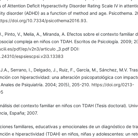
s of Attention Deficit Hyperactivity Disorder Rating Scale IV in attenti
vity disorder (ADHD) as a function of method and age. Psicothema. 2
ttps://doi.org/10.7334/psicothema2016.93
.
, Pinto, V., Melia, A., Miranda, A. Efectos sobre el contexto familiar 
osocial compleja en niños con TDAH. Escritos de Psicología. 2009; 2(
isciii.es/pdf/ep/v2n3/articulo
_3.pdf DOI:
10.24310/espsiescpsi.v2i3.13383
J.A., Serrano, I., Delgado, J., Ruiz, F., García, M., Sánchez, M.V. Tra
ención con hiperactividad: una alteración psicopatológica con impact
 Anales de Psiquiatría. 2004; 20(5), 205-210.
https://doi.org/0213-
05
nálisis del contexto familiar en niños con TDAH (Tesis doctoral). Univ
ncia, España; 2007.
aciones familiares, educativas y emocionales de un diagnóstico de tr
ención e hiperactividad (TDAH) en niños, niñas y adolescentes: un ret