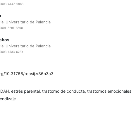
0-0003-4447-9968
a
al Universitario de Palencia
-0001-5281-8590
lobos
al Universitario de Palencia
0-0003-1533-628X
org/10.31766/repsij.v36n3a3
DAH, estrés parental, trastorno de conducta, trastornos emocionales
endizaje