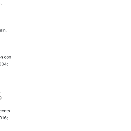
.
ain.
ón con
004;
.
9
scents
2016;