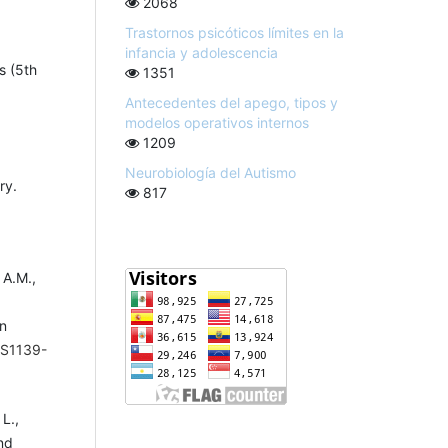
2068
Trastornos psicóticos límites en la
infancia y adolescencia
s (5th
1351
Antecedentes del apego, tipos y
modelos operativos internos
1209
Neurobiología del Autismo
ry.
817
 A.M.,
ón
/S1139-
L.,
nd