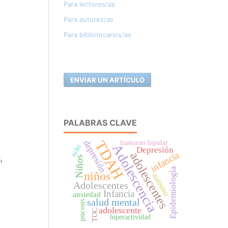
Para lectores/as
Para autores/as
Para bibliotecarios/as
ENVIAR UN ARTÍCULO
PALABRAS CLAVE
TDAH
depresión
trastorno bipolar
Adolescencia
niño
Depresión
infancia
adolescentes
,
Niños
Epidemiología
niños
autismo
Adolescentes
Infancia
ansiedad
salud mental
psicosis
adolescente
TOC
hiperactividad