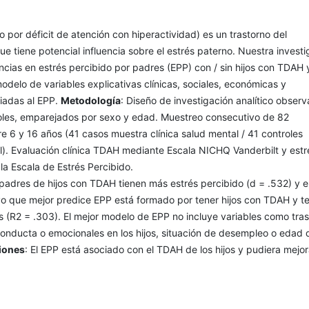
o por déficit de atención con hiperactividad) es un trastorno del
ue tiene potencial influencia sobre el estrés paterno. Nuestra investi
encias en estrés percibido por padres (EPP) con / sin hijos con TDAH 
modelo de variables explicativas clínicas, sociales, económicas y
iadas al EPP.
Metodología
: Diseño de investigación analítico observ
oles, emparejados por sexo y edad. Muestreo consecutivo de 82
re 6 y 16 años (41 casos muestra clínica salud mental / 41 controles
l). Evaluación clínica TDAH mediante Escala NICHQ Vanderbilt y estr
a Escala de Estrés Percibido.
 padres de hijos con TDAH tienen más estrés percibido (d = .532) y e
vo que mejor predice EPP está formado por tener hijos con TDAH y t
 (R2 = .303). El mejor modelo de EPP no incluye variables como tras
onducta o emocionales en los hijos, situación de desempleo o edad 
iones
: El EPP está asociado con el TDAH de los hijos y pudiera mejo