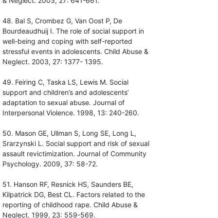
& Neglect. 2003, 27: 641-661.
48. Bal S, Crombez G, Van Oost P, De
Bourdeaudhuij I. The role of social support in
well-being and coping with self-reported
stressful events in adolescents. Child Abuse &
Neglect. 2003, 27: 1377- 1395.
49. Feiring C, Taska LS, Lewis M. Social
support and children’s and adolescents’
adaptation to sexual abuse. Journal of
Interpersonal Violence. 1998, 13: 240-260.
50. Mason GE, Ullman S, Long SE, Long L,
Srarzynski L. Social support and risk of sexual
assault revictimization. Journal of Community
Psychology. 2009, 37: 58-72.
51. Hanson RF, Resnick HS, Saunders BE,
Kilpatrick DG, Best CL. Factors related to the
reporting of childhood rape. Child Abuse &
Neglect. 1999, 23: 559-569.