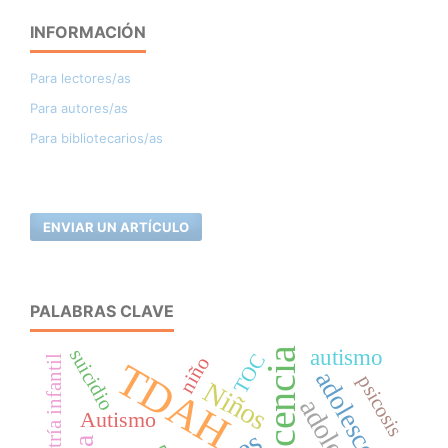
INFORMACIÓN
Para lectores/as
Para autores/as
Para bibliotecarios/as
ENVIAR UN ARTÍCULO
PALABRAS CLAVE
autismo
suicidio
TOC
niño
Psiquiatría infantil
TDAH
adolescente
psicosis
Niños
Autismo