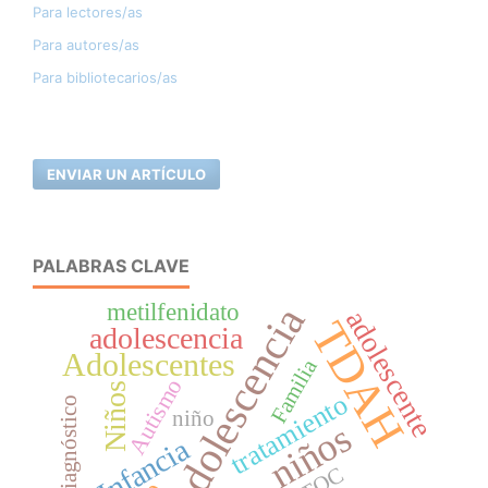
Para lectores/as
Para autores/as
Para bibliotecarios/as
ENVIAR UN ARTÍCULO
PALABRAS CLAVE
metilfenidato
Adolescencia
adolescente
TDAH
adolescencia
Adolescentes
Familia
Autismo
Niños
tratamiento
Diagnóstico
niño
niños
Infancia
TOC