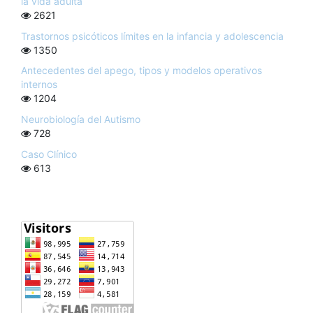
la vida adulta
2621
Trastornos psicóticos límites en la infancia y adolescencia
1350
Antecedentes del apego, tipos y modelos operativos
internos
1204
Neurobiología del Autismo
728
Caso Clínico
613