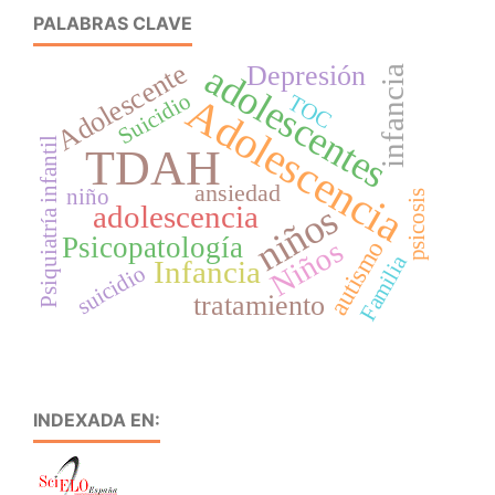
PALABRAS CLAVE
Adolescente
adolescentes
Depresión
infancia
Suicidio
TOC
Adolescencia
Psiquiatría infantil
TDAH
ansiedad
niño
psicosis
niños
adolescencia
Psicopatología
Niños
autismo
Familia
Infancia
suicidio
tratamiento
INDEXADA EN: