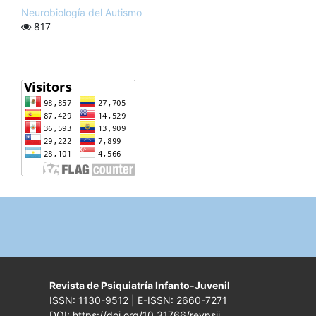
Neurobiología del Autismo
817
Revista de Psiquiatría Infanto-Juvenil
ISSN: 1130-9512 | E-ISSN: 2660-7271
DOI: https://doi.org/10.31766/revpsij