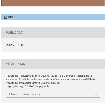
PDF
PUBLICADO
2026-06-01
CÓMO CITAR
Revista de Psiquiatría Infanto-Juvenil. (2026). 68 Congreso Nacional de la
Asociación Española de Psiquiatría de la Infancia y la Adolescencia (AEPNYA).
Revista De Psiquiatría Infanto-Juvenil
,
43
(Supl. 1).
https://doi.org/10.31766/revpsij.v43s1
Más formatos de cita