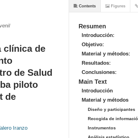
Contents
Figures
venil
Resumen
Introducción:
Objetivo:
 clínica de
Material y métodos:
nto
Resultados:
tro de Salud
Conclusiones:
Main Text
ba piloto
Introducción
t de
Material y métodos
Diseño y participantes
Recogida de informaci
alero Iranzo
Instrumentos
Análisis estadístico