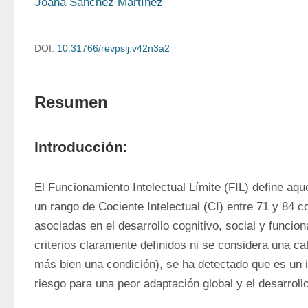
Joana Sánchez Martínez
DOI:
10.31766/revpsij.v42n3a2
Resumen
Introducción:
El Funcionamiento Intelectual Límite (FIL) define aque
un rango de Cociente Intelectual (CI) entre 71 y 84 co
asociadas en el desarrollo cognitivo, social y funcion
criterios claramente definidos ni se considera una cat
más bien una condición), se ha detectado que es un i
riesgo para una peor adaptación global y el desarroll