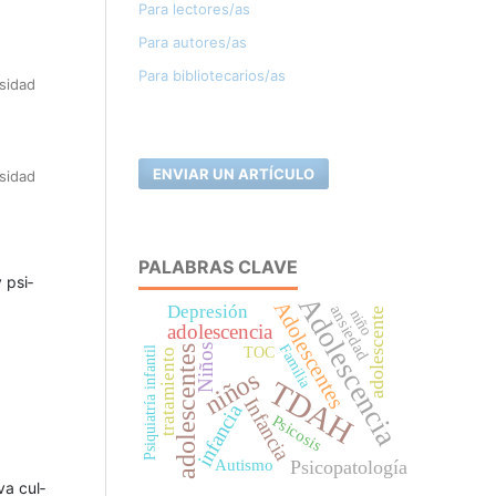
Para lectores/as
Para autores/as
Para bibliotecarios/as
sidad
ENVIAR UN ARTÍCULO
sidad
PALABRAS CLAVE
 psi­
Adolescencia
Adolescentes
Depresión
ansiedad
adolescente
niño
adolescencia
Familia
Niños
adolescentes
TOC
Psiquiatría infantil
tratamiento
niños
TDAH
Infancia
infancia
Psicosis
Psicopatología
Autismo
va cul­