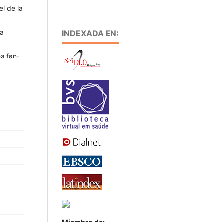
el de la
la
INDEXADA EN:
s fan­
Miembro de: