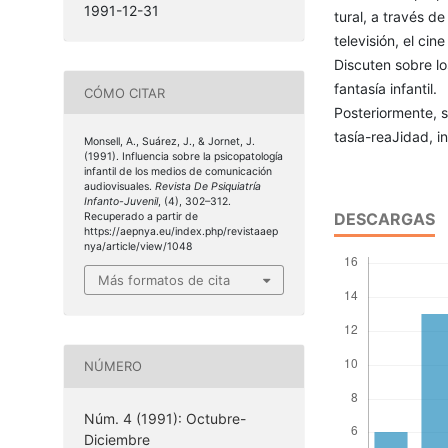
1991-12-31
tural, a través de
televisión, el ci
Discuten sobre lo
fantasía infantil.
CÓMO CITAR
Posteriormente, s
tasía-reaJidad, i
Monsell, A., Suárez, J., & Jornet, J.
(1991). Influencia sobre la psicopatología
infantil de los medios de comunicación
audiovisuales.
Revista De Psiquiatría
Infanto-Juvenil
, (4), 302–312.
DESCARGAS
Recuperado a partir de
https://aepnya.eu/index.php/revistaaep
nya/article/view/1048
Más formatos de cita
NÚMERO
Núm. 4 (1991): Octubre-
Diciembre