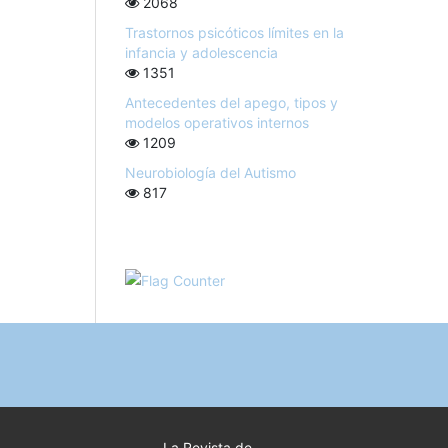
2068
Trastornos psicóticos límites en la
infancia y adolescencia
1351
Antecedentes del apego, tipos y
modelos operativos internos
1209
Neurobiología del Autismo
817
La Revista de