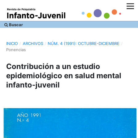
Buscar
INICIO
/
ARCHIVOS
/
NÚM. 4 (1991): OCTUBRE-DICIEMBRE
/
Ponencias
Contribución a un estudio
epidemiológico en salud mental
infanto-juvenil