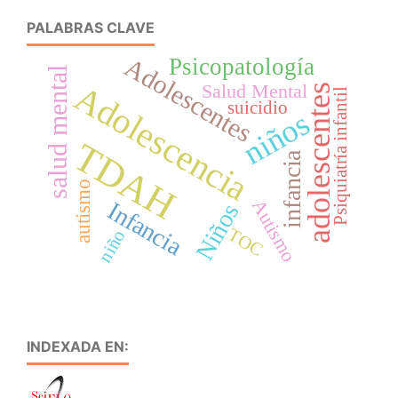
PALABRAS CLAVE
Adolescentes
Psicopatología
salud mental
Adolescencia
Salud Mental
adolescentes
Psiquiatría infantil
suicidio
niños
TDAH
infancia
autismo
Autismo
Infancia
Niños
TOC
niño
INDEXADA EN: