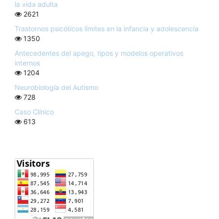
la vida adulta
2621
Trastornos psicóticos límites en la infancia y adolescencia
1350
Antecedentes del apego, tipos y modelos operativos
internos
1204
Neurobiología del Autismo
728
Caso Clínico
613