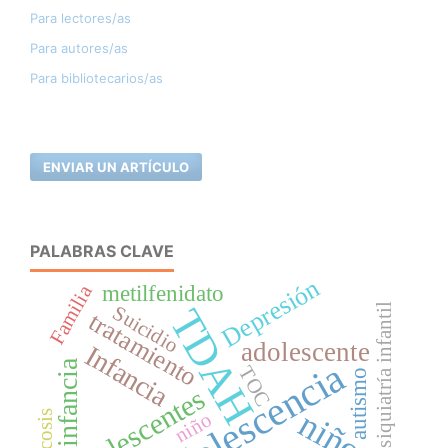
Para lectores/as
Para autores/as
Para bibliotecarios/as
ENVIAR UN ARTÍCULO
PALABRAS CLAVE
Depresión
metilfenidato
Familia
TDAH
Psiquiatría infantil
Suicidio
tratamiento
adolescente
Infancia
Adolescencia
infancia
TOC
autismo
Adolescentes
niños
psicosis
niño