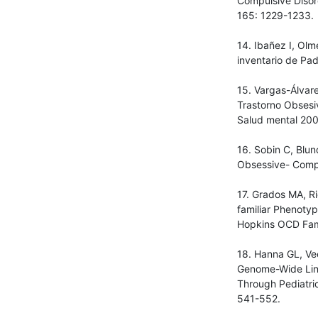
Compulsive Disor
165: 1229-1233.
14. Ibañez I, Ol
inventario de Pad
15. Vargas-Álvar
Trastorno Obsesiv
Salud mental 200
16. Sobin C, Blun
Obsessive- Compu
17. Grados MA, Ri
familiar Phenotyp
Hopkins OCD Fami
18. Hanna GL, Vee
Genome-Wide Link
Through Pediatri
541-552.