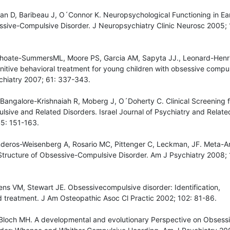
van D, Baribeau J, O´Connor K. Neuropsychological Functioning in Ea
sive-Compulsive Disorder. J Neuropsychiatry Clinic Neurosc 2005; 
hoate-SummersML, Moore PS, Garcia AM, Sapyta JJ., Leonard-Henri
nitive behavioral treatment for young children with obsessive compu
ychiatry 2007; 61: 337-343.
Bangalore-Krishnaiah R, Moberg J, O´Doherty C. Clinical Screening f
sive and Related Disorders. Israel Journal of Psychiatry and Relate
5: 151-163.
nderos-Weisenberg A, Rosario MC, Pittenger C, Leckman, JF. Meta-An
tructure of Obsessive-Compulsive Disorder. Am J Psychiatry 2008; 
ens VM, Stewart JE. Obsessivecompulsive disorder: Identification,
d treatment. J Am Osteopathic Asoc Cl Practic 2002; 102: 81-86.
Bloch MH. A developmental and evolutionary Perspective on Obsess