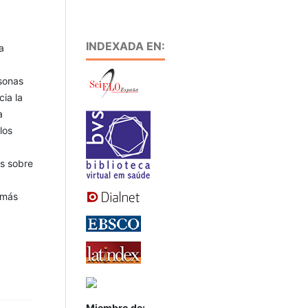
INDEXADA EN:
a
sonas
ia la
a
los
es sobre
 más
Miembro de: