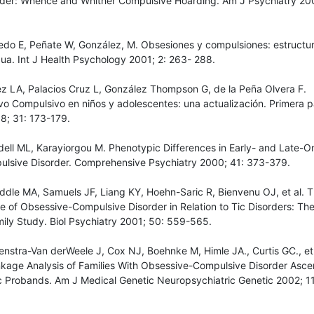
der: Whence and Whither Compulsive Hoarding. Am J Psychiatry 20
medo E, Peñate W, González, M. Obsesiones y compulsiones: estructur
ua. Int J Health Psychology 2001; 2: 263- 288.
ez LA, Palacios Cruz L, González Thompson G, de la Peña Olvera F.
o Compulsivo en niños y adolescentes: una actualización. Primera p
8; 31: 173-179.
dell ML, Karayiorgou M. Phenotypic Differences in Early- and Late-O
lsive Disorder. Comprehensive Psychiatry 2000; 41: 373-379.
ddle MA, Samuels JF, Liang KY, Hoehn-Saric R, Bienvenu OJ, et al. 
e of Obsessive-Compulsive Disorder in Relation to Tic Disorders: Th
ly Study. Biol Psychiatry 2001; 50: 559-565.
nstra-Van derWeele J, Cox NJ, Boehnke M, Himle JA., Curtis GC., et 
age Analysis of Families With Obsessive-Compulsive Disorder Asce
c Probands. Am J Medical Genetic Neuropsychiatric Genetic 2002; 1