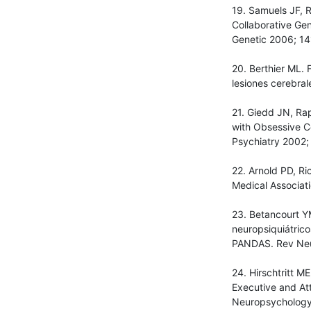
19. Samuels JF, 
Collaborative Ge
Genetic 2006; 14
20. Berthier ML. 
lesiones cerebra
21. Giedd JN, Ra
with Obsessive C
Psychiatry 2002;
22. Arnold PD, R
Medical Associat
23. Betancourt Y
neuropsiquiátrico
PANDAS. Rev Neur
24. Hirschtritt 
Executive and At
Neuropsychology