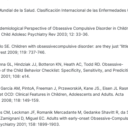
undial de la Salud. Clasificación Internacional de las Enfermedades 
idemiological Perspective of Obsessive Compulsive Disorder in Child
 Child Adolesc Psychiatry Rev 2003; 12: 33-36.
o SE. Children with obsessivecompulsive disorder: are they just “littl
nvest 2009; 119: 737-746.
nna GL, Hindziak JJ, Botteron KN, Heath AC, Todd RD. Obsessive-
f the Child Behavior Checklist: Specificity, Sensitivity, and Predicit
 2001; 108: e14.
García AM, PintoA, Freeman J, PrzeworskiA, Kane JS., Eisen JL Ra
t OCD: Clinical Features in Children, Adolescents and Adults. Acta
 2008; 118: 149-159.
s CM, Leckman JF, Romanik Mercadante M, Gedanke Shavitt R, da S
 Zamignani D, Miguel EC. Adults with early-onset Obsessive-Compuls
sychiatry 2001; 158: 1899-1903.