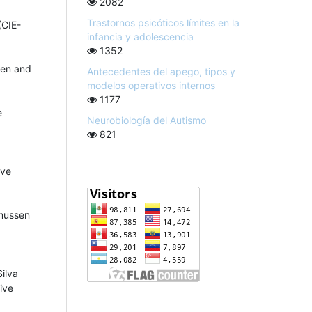
2082
Trastornos psicóticos límites en la
(CIE-
infancia y adolescencia
1352
ren and
Antecedentes del apego, tipos y
modelos operativos internos
1177
e
Neurobiología del Autismo
821
ive
smussen
ilva
ive