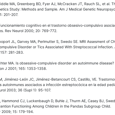
Riddle MA, Greenberg BD, Fyer AJ, McCracken JT, Rauch SL, et al. 
netics Study: Methods and Sample. Am J Medical Genetic Neuropsych
1: 201-207.
Funcionamiento cognitivo en el trastorno obsesivo-compulsivo asoci
les. Rev Neurol 2000; 20: 769-772.
poport JL, Garvey MA, Perlmutter S, Swedo SE. MRI Assesment of Ch
ompulsive Disorder or Tics Associated With Streptococcal Infection.
 157: 281-283.
ichter MA. Is obsessive-compulsive disorder an autoimmune disease?
ion J 2001; 165: 1353-1358.
M, Jiménez-León JC, Jiménez-Betancourt CS, Castillo, VE. Trastorno
s autoinmunes asociados a infección estreptocócica en la edad pediá
ol 2003; 36 (Supl 1): 95-107.
ME, Hammond CJ, Luckenbaugh D, Buhle J, Thurm AE, Casey BJ, Swed
tention Functioning Among Children in the Pandas Subgroup Child.
 2009; 15: 179-194.