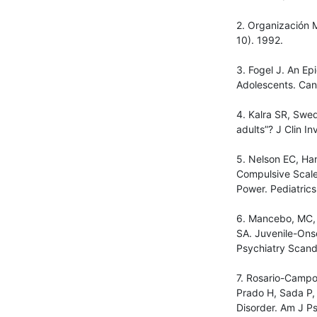
2. Organización M
10). 1992.
3. Fogel J. An Ep
Adolescents. Can
4. Kalra SR, Swed
adults”? J Clin I
5. Nelson EC, Ha
Compulsive Scale o
Power. Pediatrics
6. Mancebo, MC, 
SA. Juvenile-Onse
Psychiatry Scand
7. Rosario-Campo
Prado H, Sada P,
Disorder. Am J P