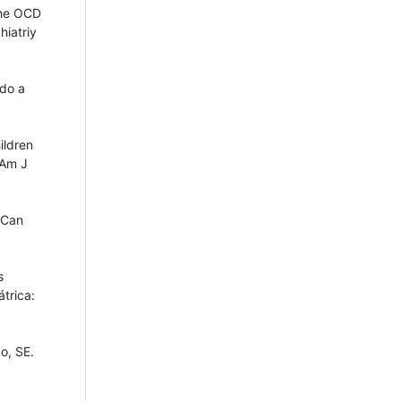
The OCD
iatriy
ado a
ildren
 Am J
 Can
s
trica:
o, SE.