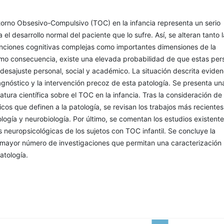
torno Obsesivo-Compulsivo (TOC) en la infancia representa un serio
el desarrollo normal del paciente que lo sufre. Así, se alteran tanto l
unciones cognitivas complejas como importantes dimensiones de la
mo consecuencia, existe una elevada probabilidad de que estas per
esajuste personal, social y académico. La situación descrita evidenc
gnóstico y la intervención precoz de esta patología. Se presenta un
eratura científica sobre el TOC en la infancia. Tras la consideración de 
ticos que definen a la patología, se revisan los trabajos más recientes
ología y neurobiología. Por último, se comentan los estudios existent
as neuropsicológicas de los sujetos con TOC infantil. Se concluye la
mayor número de investigaciones que permitan una caracterización
atología.