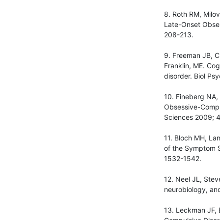
8. Roth RM, Milo
Late-Onset Obses
208-213.
9. Freeman JB, C
Franklin, ME. Cog
disorder. Biol Ps
10. Fineberg NA, 
Obsessive-Compul
Sciences 2009; 4
11. Bloch MH, La
of the Symptom S
1532-1542.
12. Neel JL, Stev
neurobiology, an
13. Leckman JF, 