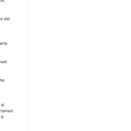
08;
a del
arte.
nset
The
e
al.
rtained
14: