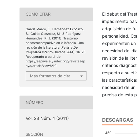
El debut del Tras
CÓMO CITAR
impedimento para 
adquisición de f
García Marco, E., Hernández Expósito,
S., Cairós González, M., & Rodríguez
personalidad. Co
Hernández, P. J. (2011). Trastorno
experimenten un d
obsesivocompulsivo en la infancia. Una
revisión de la literatura.
Revista De
necesidad del dia
Psiquiatría Infanto-Juvenil
,
28
(4), 16–26.
Recuperado a partir de
revisión de la lit
https://aepnya.eu/index.php/revistaaep
criterios diagnós
nya/article/view/210
respecto a su eti
Más formatos de cita
las característic
necesidad de un 
precisa de esta p
NÚMERO
Vol. 28 Núm. 4 (2011)
DESCARGAS
SECCIÓN