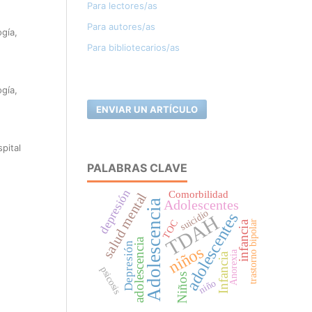
Para lectores/as
Para autores/as
gía,
Para bibliotecarios/as
gía,
ENVIAR UN ARTÍCULO
pital
PALABRAS CLAVE
depresión
Comorbilidad
salud mental
Adolescentes
Adolescencia
suicidio
adolescentes
TDAH
TOC
trastorno bipolar
infancia
adolescencia
Depresión
niños
Anorexia
Infancia
psicosis
Niños
niño