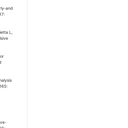
rly-and
17:
etta L,
lsive
or
d
alysis
165:
ive-