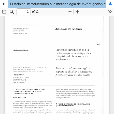
Principios introductorios a la metodología de investigación en Psiquiatría de la infancia y la adolescencia