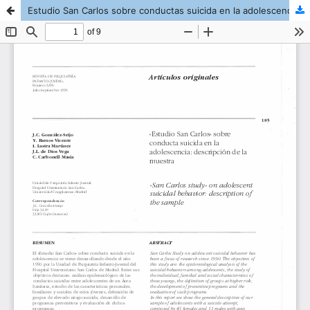
Estudio San Carlos sobre conductas suicida en la adolescencia: descripción de la muestra