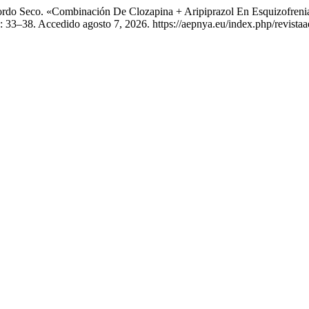
rdo Seco. «Combinación De Clozapina + Aripiprazol En Esquizofrenia
: 33–38. Accedido agosto 7, 2026. https://aepnya.eu/index.php/revistaa