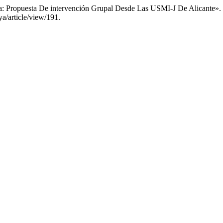
a: Propuesta De intervención Grupal Desde Las USMI-J De Alicante».
a/article/view/191.