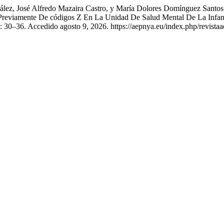
nzález, José Alfredo Mazaira Castro, y María Dolores Domínguez Sant
reviamente De códigos Z En La Unidad De Salud Mental De La Infanc
: 30–36. Accedido agosto 9, 2026. https://aepnya.eu/index.php/revistaa