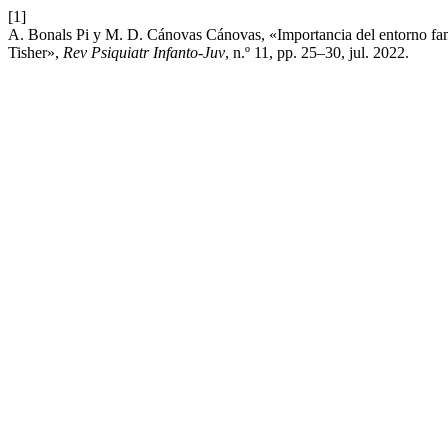
[1]
A. Bonals Pi y M. D. Cánovas Cánovas, «Importancia del entorno famil
Tisher»,
Rev Psiquiatr Infanto-Juv
, n.º 11, pp. 25–30, jul. 2022.