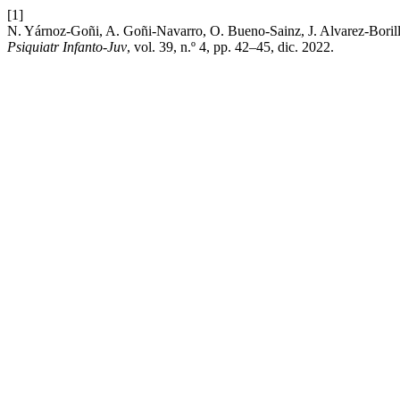
[1]
N. Yárnoz-Goñi, A. Goñi-Navarro, O. Bueno-Sainz, J. Alvarez-Borill
Psiquiatr Infanto-Juv
, vol. 39, n.º 4, pp. 42–45, dic. 2022.