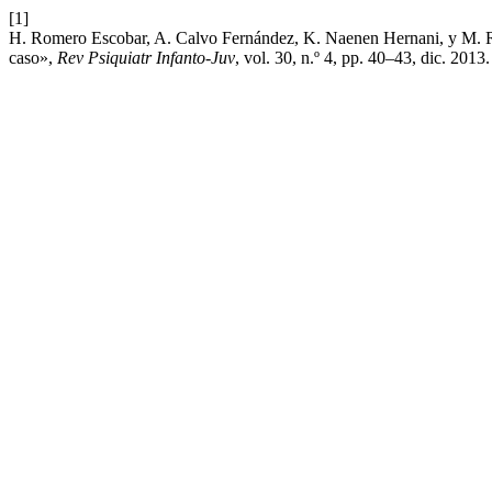
[1]
H. Romero Escobar, A. Calvo Fernández, K. Naenen Hernani, y M. Rui
caso»,
Rev Psiquiatr Infanto-Juv
, vol. 30, n.º 4, pp. 40–43, dic. 2013.