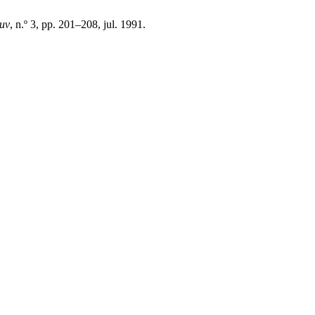
Juv
, n.º 3, pp. 201–208, jul. 1991.