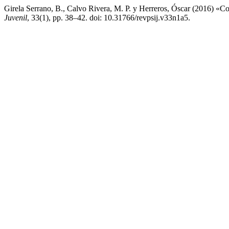
Girela Serrano, B., Calvo Rivera, M. P. y Herreros, Óscar (2016) «Com
Juvenil
, 33(1), pp. 38–42. doi: 10.31766/revpsij.v33n1a5.