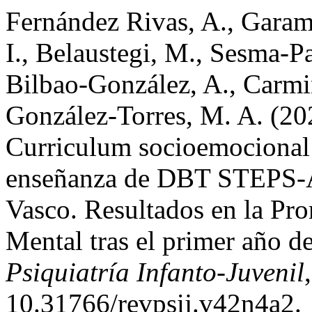
Fernández Rivas, A., Garam
I., Belaustegi, M., Sesma-Pa
Bilbao-González, A., Carmin
González-Torres, M. A. (20
Curriculum socioemocional
enseñanza de DBT STEPS-A e
Vasco. Resultados en la Pr
Mental tras el primer año d
Psiquiatría Infanto-Juvenil
10.31766/revpsij.v42n4a2.