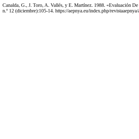
Canalda, G., J. Toro, A. Vallés, y E. Martínez. 1988. «Evaluación D
n.º 12 (diciembre):105-14. https://aepnya.eu/index.php/revistaaepnya/