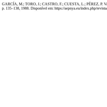
GARCÍA, M.; TORO, J.; CASTRO, F.; CUESTA, L.; PÉREZ, P. Valorac
p. 135–138, 1988. Disponível em: https://aepnya.eu/index.php/revist